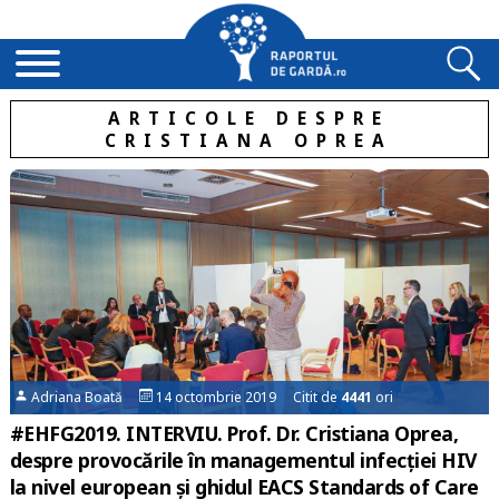
ARTICOLE DESPRE
CRISTIANA OPREA
Adriana Boată
14 octombrie 2019 Citit de
4441
ori
#EHFG2019. INTERVIU. Prof. Dr. Cristiana Oprea,
despre provocările în managementul infecției HIV
la nivel european și ghidul EACS Standards of Care