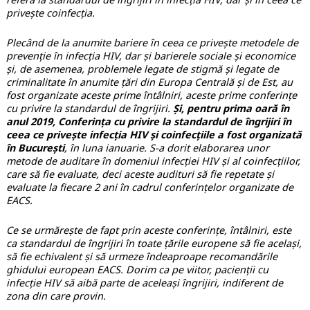
privește coinfecția.
Plecând de la anumite bariere în ceea ce privește metodele de
prevenție în infecția HIV, dar și barierele sociale și economice
și, de asemenea, problemele legate de stigmă și legate de
criminalitate în anumite țări din Europa Centrală și de Est, au
fost organizate aceste prime întâlniri, aceste prime conferințe
cu privire la standardul de îngrijiri.
Și, pentru prima oară în
anul 2019, Conferința cu privire la standardul de îngrijiri în
ceea ce privește infecția HIV și coinfecțiile a fost organizată
în București
, în luna ianuarie. S-a dorit elaborarea unor
metode de auditare în domeniul infecției HIV și al coinfecțiilor,
care să fie evaluate, deci aceste audituri să fie repetate și
evaluate la fiecare 2 ani în cadrul conferințelor organizate de
EACS.
Ce se urmărește de fapt prin aceste conferințe, întâlniri, este
ca standardul de îngrijiri în toate țările europene să fie același,
să fie echivalent și să urmeze îndeaproape recomandările
ghidului european EACS. Dorim ca pe viitor, pacienții cu
infecție HIV să aibă parte de aceleași îngrijiri, indiferent de
zona din care provin.