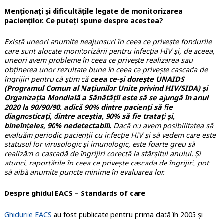
Menționați și dificultățile legate de monitorizarea
pacienților. Ce puteți spune despre acestea?
Există uneori anumite neajunsuri în ceea ce privește fondurile
care sunt alocate monitorizării pentru infecția HIV și, de aceea,
uneori avem probleme în ceea ce privește realizarea sau
obținerea unor rezultate bune în ceea ce privește cascada de
îngrijiri pentru că știm că
ceea ce-și dorește UNAIDS
(Programul Comun al Națiunilor Unite privind HIV/SIDA) și
Organizația Mondială a Sănătății este să se ajungă în anul
2020 la 90/90/90, adică 90% dintre pacienți să fie
diagnosticați, dintre aceștia, 90% să fie tratați și,
bineînțeles, 90% nedetectabili.
Dacă nu avem posibilitatea să
evaluăm periodic pacienții cu infecție HIV și să vedem care este
statusul lor virusologic și imunologic, este foarte greu să
realizăm o cascadă de îngrijiri corectă la sfârșitul anului. Și
atunci, raportările în ceea ce privește cascada de îngrijiri, pot
să aibă anumite puncte minime în evaluarea lor.
Despre ghidul EACS – Standards of care
Ghidurile EACS
au fost publicate pentru prima dată în 2005 și