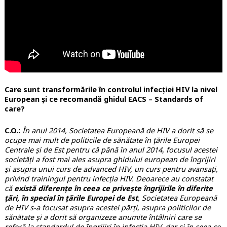
Care sunt transformările în controlul infecției HIV la nivel
European și ce recomandă ghidul EACS – Standards of
care?
C.O.:
În anul 2014, Societatea Europeană de HIV a dorit să se
ocupe mai mult de politicile de sănătate în țările Europei
Centrale și de Est pentru că până în anul 2014, focusul acestei
societăți a fost mai ales asupra ghidului european de îngrijiri
și asupra unui curs de advanced HIV, un curs pentru avansați,
privind trainingul pentru infecția HIV. Deoarece au constatat
că
există diferențe în ceea ce privește îngrijirile în diferite
țări, în special în țările Europei de Est
, Societatea Europeană
de HIV s-a focusat asupra acestei părți, asupra politicilor de
sănătate și a dorit să organizeze anumite întâlniri care se
referă la standardul de îngrijiri în infecția HIV, dar și în ceea ce