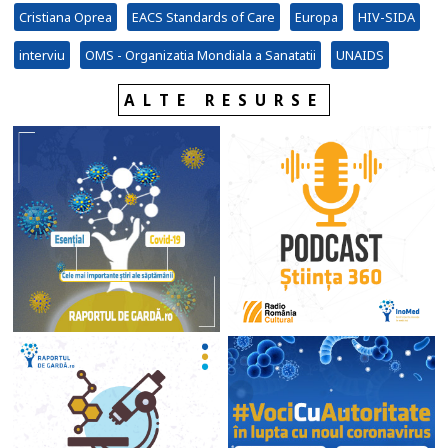
Cristiana Oprea
EACS Standards of Care
Europa
HIV-SIDA
interviu
OMS - Organizatia Mondiala a Sanatatii
UNAIDS
ALTE RESURSE