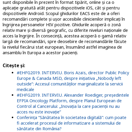
sunt disponibile în prezent în format tipărit, online și ca o
aplicație gratuită atât pentru dispozitivele iOS, cât și pentru
dispozitivele Android. Scopul ghidurilor EACS este de a oferi
recomandări complete și ușor accesibile clinicienilor implicați în
îngrijirea persoanelor HIV pozitive. Ghidurile acoperă o zonă
relativ mare și diversă geografic, cu diferite niveluri naționale de
acces la îngrijire. În consecință, acestea acoperă o gamă relativ
largă de recomandări, spre deosebire de recomandările făcute
la nivelul fiecărui stat european, însumând astfel imaginea de
ansamblu în Europa a acestor pacienți.
Citește și:
#EHFG2019. INTERVIU. Boris Azaïs, director Public Policy
Europe & Canada MSD, despre inițiativa „Nobody left
outside”: Accesul comunităților marginalizate la servicii
medicale
#EHFG2019. INTERVIU. Alexander Roediger, președintele
EFPIA Oncology Platform, despre Planul European de
Control al Cancerului: „Inovația la care pacienții nu au
acces nu este inovație”
Conferința “Sănătatea în societatea digitală”: cum poate
fi accelerat procesul de informatizare a sistemului de
sănătate din România?