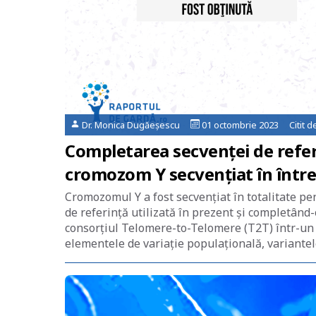
Dr. Monica Dugăeșescu
01 octombrie 2023 Citit d
Completarea secvenţei de refe
cromozom Y secvenţiat în într
Cromozomul Y a fost secvențiat în totalitate pe
de referinţă utilizată în prezent şi completând
consorţiul Telomere-to-Telomere (T2T) într-un 
elementele de variaţie populaţională, variantele