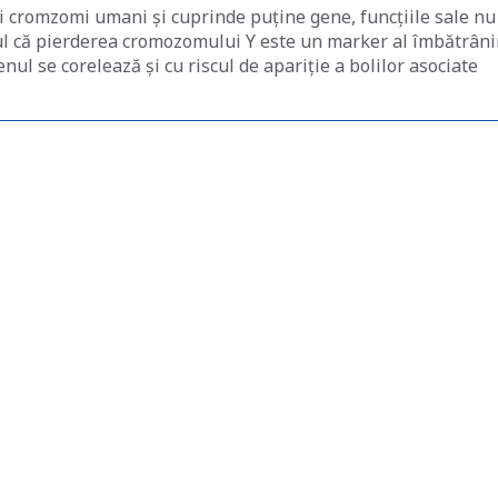
i cromzomi umani și cuprinde puține gene, funcțiile sale nu
tul că pierderea cromozomului Y este un marker al îmbătrânir
enul se corelează și cu riscul de apariție a bolilor asociate