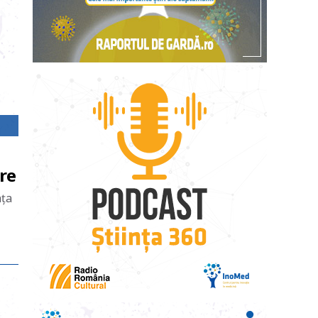
re
nţa