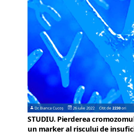
Dr. Bianca Cucoș
26 iulie 2022 Citit de
2230
ori
STUDIU. Pierderea cromozomului 
un marker al riscului de insufic