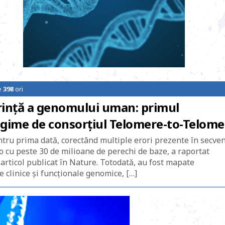
e
398
ori
rinţă a genomului uman: primul
egime de consorţiul Telomere-to-Telome
ntru prima dată, corectând multiple erori prezente în secve
-o cu peste 30 de milioane de perechi de baze, a raportat
articol publicat în Nature. Totodată, au fost mapate
 clinice şi funcţionale genomice, […]