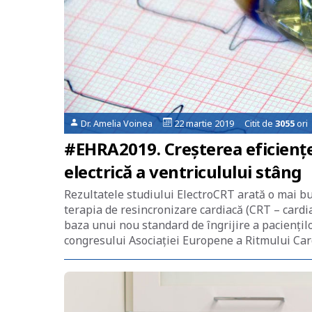
Dr. Amelia Voinea
22 martie 2019 Citit de
3055
ori
#EHRA2019. Creșterea eficiențe
electrică a ventriculului stâng
Rezultatele studiului ElectroCRT arată o mai bun
terapia de resincronizare cardiacă (CRT – cardi
baza unui nou standard de îngrijire a paciențilo
congresului Asociației Europene a Ritmului Card