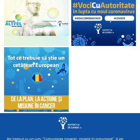
Am început cu un curs, “Comunicarea inovației, inovație în comunicare”. Și am