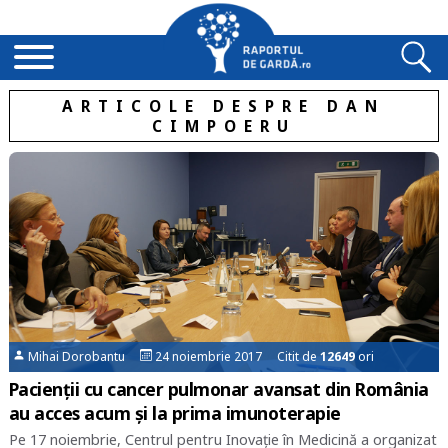
ARTICOLE DESPRE DAN
CIMPOERU
Mihai Dorobantu
24 noiembrie 2017 Citit de
12649
ori
Pacienții cu cancer pulmonar avansat din România
au acces acum și la prima imunoterapie
Pe 17 noiembrie, Centrul pentru Inovație în Medicină a organizat