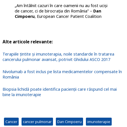
„Am întâlnit cazuri în care oamenii nu au fost uciși
de cancer, ci de birocrația din România” –
Dan
Cimpoeru
, European Cancer Patient Coalition
Alte articole relevante:
Terapiile țintite și imunoterapia, noile standarde în tratarea
cancerului pulmonar avansat, potrivit Ghidului ASCO 2017
Nivolumab a fost inclus pe lista medicamentelor compensate în
România
Biopsia lichidă poate identifica pacienții care răspund cel mai
bine la imunoterapie
Cancer
cancer pulmonar
Dan Cimpoeru
imunoterapie