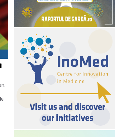
i
an.
de