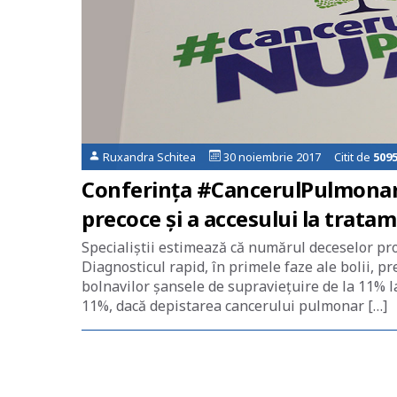
Ruxandra Schitea
30 noiembrie 2017 Citit de
509
Conferința #CancerulPulmonar
precoce și a accesului la trata
Specialiștii estimează că numărul deceselor pr
Diagnosticul rapid, în primele faze ale bolii, p
bolnavilor șansele de supraviețuire de la 11% l
11%, dacă depistarea cancerului pulmonar […]