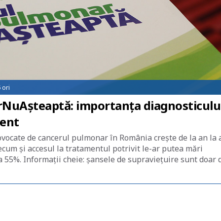
5
ori
NuAșteaptă: importanța diagnosticulu
ment
ovocate de cancerul pulmonar în România crește de la an la 
recum și accesul la tratamentul potrivit le-ar putea mări
a 55%. Informații cheie: șansele de supraviețuire sunt doar 