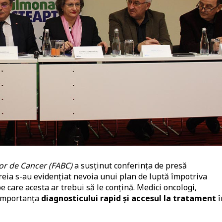
lor de Cancer (FABC)
a susținut conferința de presă
ăreia s-au evidențiat nevoia unui plan de luptă împotriva
 care acesta ar trebui să le conțină. Medici oncologi,
 importanța
diagnosticului rapid și accesul la tratament
î