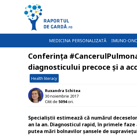
MEDICINA PERSONALIZATĂ
IMUNO-ONC
Conferința #CancerulPulmon
diagnosticului precoce și a ac
Health literacy
Ruxandra Schitea
30 noiembrie 2017
Citit de
5094
ori.
Specialiștii estimează că numărul deceselo
an la an. Diagnosticul rapid, în primele faze 
putea mări bolnavilor șansele de supraviețu