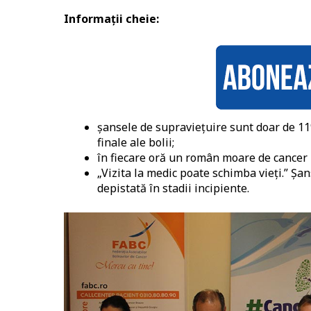
Informații cheie:
șansele de supraviețuire sunt doar de 11
finale ale bolii;
în fiecare oră un român moare de cancer
„Vizita la medic poate schimba vieți.” Șa
depistată în stadii incipiente.