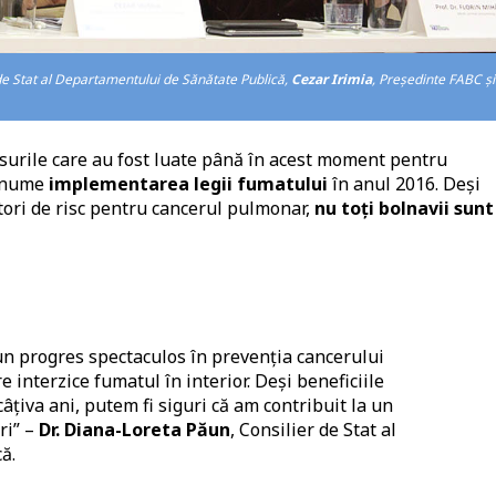
 de Stat al Departamentului de Sănătate Publică,
Cezar Irimia
, Președinte FABC și
surile care au fost luate până în acest moment pentru
anume
implementarea legii fumatului
în anul 2016. Deși
tori de risc pentru cancerul pulmonar,
nu toți bolnavii sunt
 un progres spectaculos în prevenția cancerului
 interzice fumatul în interior. Deși beneficiile
câțiva ani, putem fi siguri că am contribuit la un
ri” –
Dr. Diana-Loreta Păun
, Consilier de Stat al
ă.