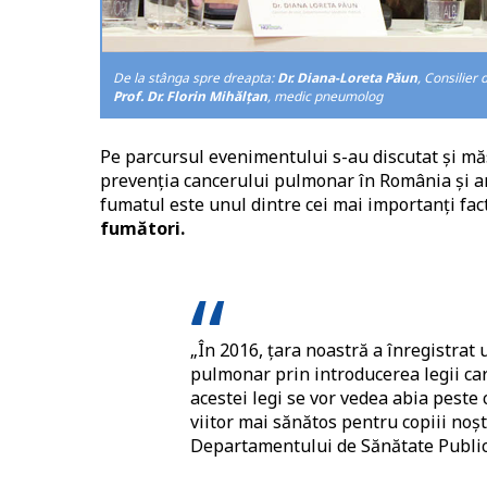
De la stânga spre dreapta:
Dr. Diana-Loreta Păun
, Consilier
Prof. Dr. Florin Mihălțan
, medic pneumolog
Pe parcursul evenimentului s-au discutat și mă
prevenția cancerului pulmonar în România și 
fumatul este unul dintre cei mai importanți fac
fumători.
„În 2016, țara noastră a înregistrat
pulmonar prin introducerea legii care
acestei legi se vor vedea abia peste 
viitor mai sănătos pentru copiii noșt
Departamentului de Sănătate Public