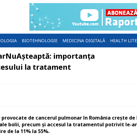
OLOGIA
BIOTEHNOLOGIE
MEDICINA DIGITALĂ
HEALTH LIT
arNuAșteaptă: importanța
cesului la tratament
r provocate de cancerul pulmonar în România crește de 
ale bolii, precum și accesul la tratamentul potrivit le-ar
ire de la 11% la 55%.