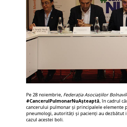
Pe 28 noiembrie,
Federația Asociațiilor Bolnavi
#CancerulPulmonarNuAșteaptă
, în cadrul c
cancerului pulmonar și principalele elemente pe
pneumologi, autorități și pacienți au dezbătut
cazul acestei boli.