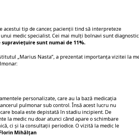
 acestui tip de cancer, pacienții tind să interpreteze
unui medic specialist. Cei mai mulți bolnavi sunt diagnostic
e supraviețuire sunt numai de 11%.
titutul „Marius Nasta”, a prezentat importanța vizitei la m
ulmonar:
atamentele personalizate, care au la bază medicația
cancerul pulmonar sub control. Însă acest lucru nu
 care boala este depistată în stadiu incipient. De
zinte la medic nu doar atunci când apare o schimbare
că, ci și la consultații periodice. O vizită la medic le
 Florin Mihălțan