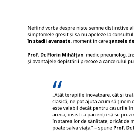
Nefiind vorba despre niște semne distinctive ale
simptomele greșit și să nu apeleze la consultul 
în stadii avansate
, moment în care
șansele d
Prof. Dr. Florin Mihălțan
, medic pneumolog, Ins
și avantajele depistării precoce a cancerului p
„Atât terapiile inovatoare, cât și tr
clasică, ne pot ajuta acum să ținem 
este valabil decât pentru cazurile în
aceea, insist ca pacienții să se pre
în starea lor de sănătate, oricât de mi
poate salva viața.” – spune
Prof. Dr.