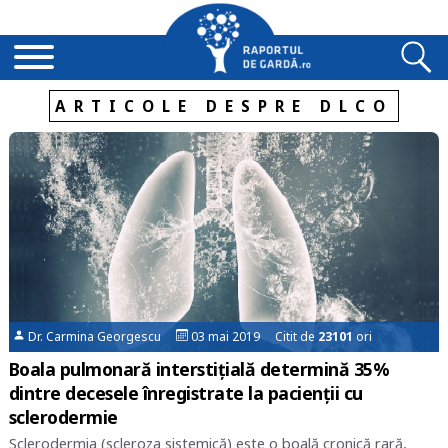
ARTICOLE DESPRE DLCO
Dr. Carmina Georgescu
03 mai 2019 Citit de
23101
ori
Boala pulmonară interstițială determină 35%
dintre decesele înregistrate la pacienții cu
sclerodermie
Sclerodermia (scleroza sistemică) este o boală cronică rară,