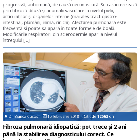
progresivă, autoimună, de cauză necunoscută. Se caracterizează
prin fibroză difuză și anomalii vasculare la nivelul pielii,
articulațiilor și organelor interne (mai ales tract gastro-
intestinal, plămâni, inimă, rinichi). Afectarea pulmonară este
frecventă și poate să apară în toate formele de boală.
Modificările respiratorii din sclerodermie apar la nivelul
întregului […]
Dr. Bianca Cucoș
15 februarie 2018 Citit de
12563
ori
Fibroza pulmonară idiopatică: pot trece și 2 ani
până la stabilirea diagnosticului corect. Ce