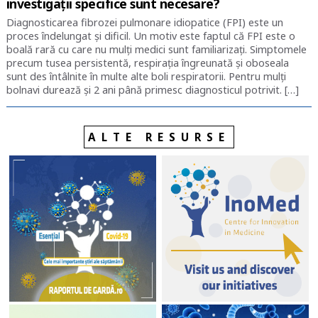
investigații specifice sunt necesare?
Diagnosticarea fibrozei pulmonare idiopatice (FPI) este un
proces îndelungat și dificil. Un motiv este faptul că FPI este o
boală rară cu care nu mulți medici sunt familiarizați. Simptomele
precum tusea persistentă, respirația îngreunată și oboseala
sunt des întâlnite în multe alte boli respiratorii. Pentru mulți
bolnavi durează și 2 ani până primesc diagnosticul potrivit. […]
ALTE RESURSE