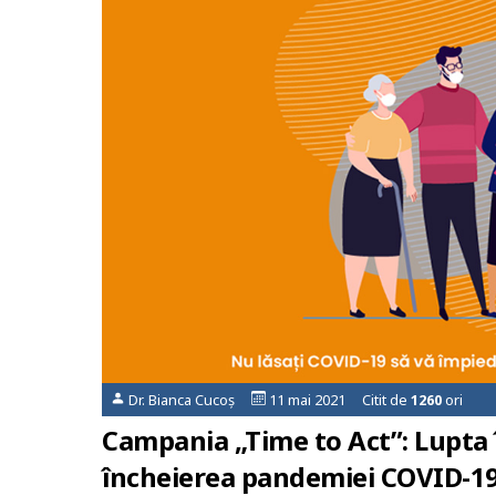
Dr. Bianca Cucoș
11 mai 2021 Citit de
1260
ori
Campania „Time to Act”: Lupta 
încheierea pandemiei COVID-1