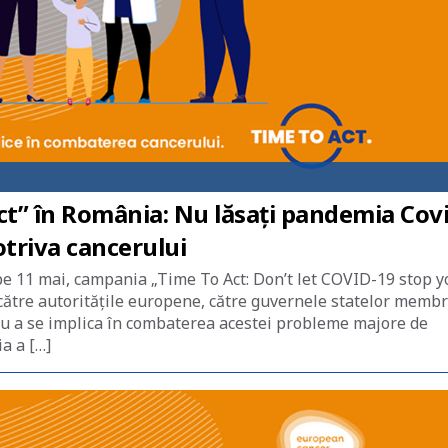
t” în România: Nu lăsați pandemia Covi
otriva cancerului
e 11 mai, campania „Time To Act: Don’t let COVID-19 stop y
către autoritățile europene, către guvernele statelor membr
tru a se implica în combaterea acestei probleme majore de
a a […]