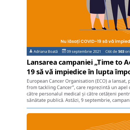
Adriana Boată
09 septembrie 2021 Citit de
503
ori
Lansarea campaniei „Time to Ac
19 să vă impiedice în lupta împ
European Cancer Organisation (ECO) a lansat, p
from tackling Cancer”, care reprezintă un apel 
către personalul medical și către cetățeni pen
sănătate publică. Astăzi, 9 septembrie, campani