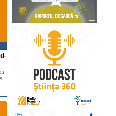
d-
ou
e,