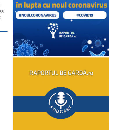
-
uce
t