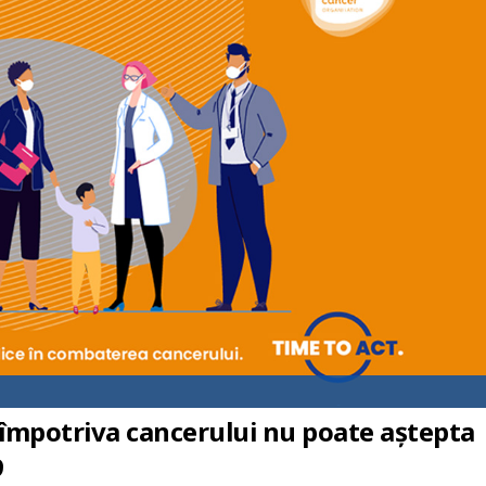
împotriva cancerului nu poate aștepta
9