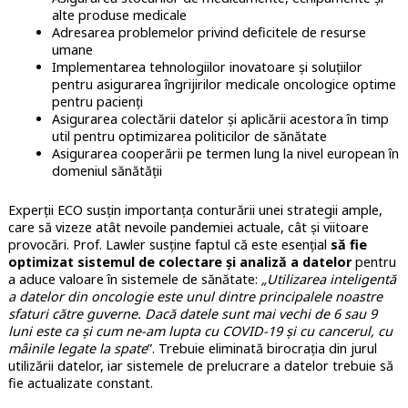
alte produse medicale
Adresarea problemelor privind deficitele de resurse
umane
Implementarea tehnologiilor inovatoare și soluțiilor
pentru asigurarea îngrijirilor medicale oncologice optime
pentru pacienți
Asigurarea colectării datelor și aplicării acestora în timp
util pentru optimizarea politicilor de sănătate
Asigurarea cooperării pe termen lung la nivel european în
domeniul sănătății
Experții ECO susțin importanța conturării unei strategii ample,
care să vizeze atât nevoile pandemiei actuale, cât și viitoare
provocări. Prof. Lawler susține faptul că este esențial
să fie
optimizat sistemul de colectare și analiză a datelor
pentru
a aduce valoare în sistemele de sănătate:
„Utilizarea inteligentă
a datelor din oncologie este unul dintre principalele noastre
sfaturi către guverne. Dacă datele sunt mai vechi de 6 sau 9
luni este ca și cum ne-am lupta cu COVID-19 și cu cancerul, cu
mâinile legate la spate
”. Trebuie eliminată birocrația din jurul
utilizării datelor, iar sistemele de prelucrare a datelor trebuie să
fie actualizate constant.