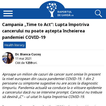
Campania „Time to Act”: Lupta împotriva
cancerului nu poate aștepta încheierea
pandemiei COVID-19
Health literacy
Dr. Bianca Cucoș
11 mai 2021
Citit de
1259
ori.
Aproape un milion de cazuri de cancer sunt omise în prezent
la nivel european din cauza pandemiei COVID-19. 1 din 2
persoane cu simptome sugestive nu are acces la diagnostic
timpuriu. Pandemia actuală va conduce la o viitoare epidemie
a cancerului dacă nu se intervine prompt. Cancerul nu trebuie
să devină „C” – ul uitat în lupta împotriva COVID-19.