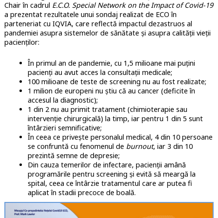
Chair în cadrul
E.C.O.
Special Network on the Impact of Covid-19
a prezentat rezultatele unui sondaj realizat de ECO în
parteneriat cu IQVIA, care reflectă impactul dezastruos al
pandemiei asupra sistemelor de sănătate și asupra calității vieții
pacienților:
În primul an de pandemie, cu 1,5 milioane mai puțini
pacienți au avut acces la consultații medicale;
100 milioane de teste de screening nu au fost realizate;
1 milion de europeni nu știu că au cancer (deficite în
accesul la diagnostic);
1 din 2 nu au primit tratament (chimioterapie sau
intervenție chirurgicală) la timp, iar pentru 1 din 5 sunt
întârzieri semnificative;
În ceea ce privește personalul medical, 4 din 10 persoane
se confruntă cu fenomenul de
burnout
, iar 3 din 10
prezintă semne de depresie;
Din cauza temerilor de infectare, pacienții amână
programările pentru screening și evită să meargă la
spital, ceea ce întârzie tratamentul care ar putea fi
aplicat în stadii precoce de boală.