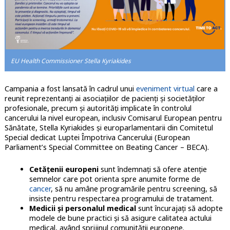
EU Health Commissioner Stella Kyriakides
Campania a fost lansată în cadrul unui
eveniment virtual
care a
reunit reprezentanți ai asociațiilor de pacienți și societăților
profesionale, precum și autorități implicate în controlul
cancerului la nivel european, inclusiv Comisarul European pentru
Sănătate, Stella Kyriakides și europarlamentarii din Comitetul
Special dedicat Luptei Împotriva Cancerului (European
Parliament’s Special Committee on Beating Cancer – BECA).
Cetățenii europeni
sunt îndemnați să ofere atenție
semnelor care pot orienta spre anumite forme de
cancer
, să nu amâne programările pentru screening, să
insiste pentru respectarea programului de tratament.
Medicii și personalul medical
sunt încurajați să adopte
modele de bune practici și să asigure calitatea actului
medical, având sprijinul comunității europene.