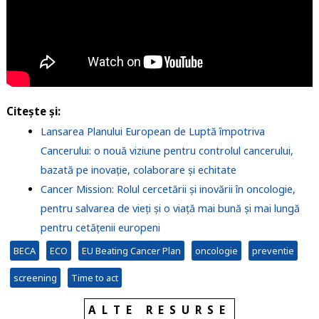
Citește și:
Lansarea Planului European de Luptă împotriva
Cancerului: o nouă viziune pentru controlul cancerului,
bazată pe inovație, colaborare și echitate
Cancer Mission: Rolul cercetării și inovării în oncologie,
pentru salvarea de vieți și o viață mai bună și mai lungă
pentru cetățenii europeni
BECA
ECO
EU Beating Cancer Plan
oncologie
preventie
screening
Time to act
ALTE RESURSE