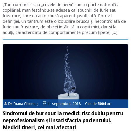
„Tantrum-urile” sau „crizele de nervi” sunt o parte naturală a
copilăriei, manifestându-se adesea ca izbucniri de furie sau
frustrare, care nu au o cauză aparent justificată. Potrivit
definiției, un tantrum este o izbucnire bruscă și necontrolată de
furie sau frustrare, de obicei întâlnită la copiii mici, dar și la
adulți, caracterizată de comportamente precum țipete, […]
Dr. Diana Chițimuș
11 septembrie 2018 Citit de
5004
ori
Sindromul de burnout la medici: risc dublu pentru
neprofesionalism și insatisfacția pacientului.
Medicii tineri, cei mai afectați