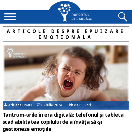
ARTICOLE DESPRE EPUIZARE
EMOTIONALA
Adriana Boată
02 iulie 2024 Citit de
685
ori
Tantrum-urile în era digitală: telefonul și tableta
scad abilitatea copilului de a învăța să-și
gestioneze emoțiile