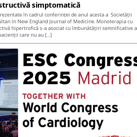
bstructivă simptomatică
ezentate în cadrul conferinței de anul acesta a Societății
multan în New England Journal of Medicine. Monoterapia cu
tivă hipertrofică s-a asociat cu îmbunătățiri semnificative a
 pacienții care nu au […]