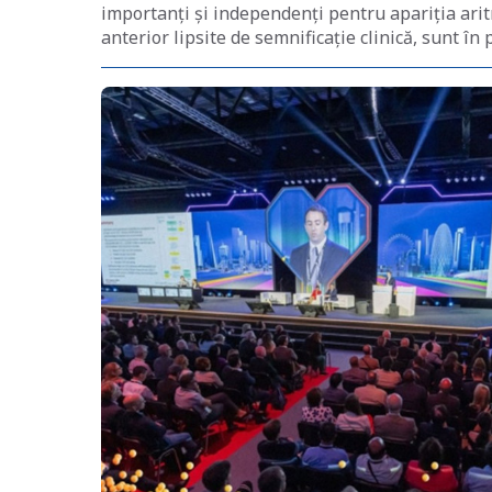
importanți și independenți pentru apariția aritm
anterior lipsite de semnificație clinică, sunt în 