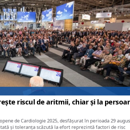
rește riscul de aritmii, chiar și la persoa
ropene de Cardiologie 2025, desfășurat în perioada 29 augus
ată și toleranța scăzută la efort reprezintă factori de risc