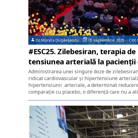
Dr. Monica Dugăeșescu
05 septembrie 2025 Citit
#ESC25. Zilebesiran, terapia d
tensiunea arterială la pacienţi
Administrarea unei singure doze de zilebesiran
ridicat cardiovascular și hipertensiune arteria
hipertensiunii arteriale, a determinat reducerea
comparație cu placebo, o diferență care nu a ati