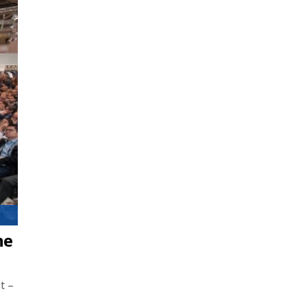
ne
t –