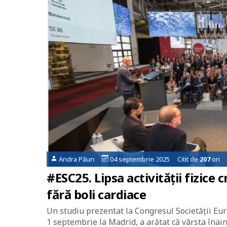
Andra Păun
04 septembrie 2025 Citit de
207
ori
#ESC25. Lipsa activității fizice c
fără boli cardiace
Un studiu prezentat la Congresul Societății Eu
1 septembrie la Madrid, a arătat că vârsta înaint