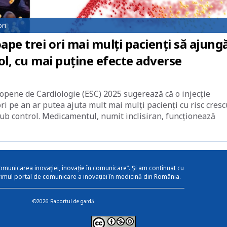
ri
ape trei ori mai mulți pacienți să ajung
rol, cu mai puține efecte adverse
opene de Cardiologie (ESC) 2025 sugerează că o injecție
ri pe an ar putea ajuta mult mai mulți pacienți cu risc cresc
 sub control. Medicamentul, numit inclisiran, funcționează
omunicarea inovației, inovație în comunicare”. Și am continuat cu
rimul portal de comunicare a inovației în medicină din România.
©2026 Raportul de gardă