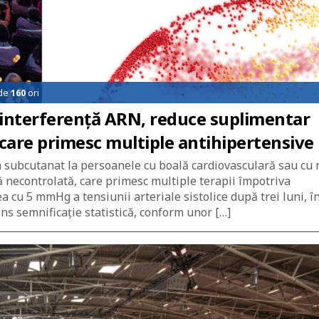
 de
160
ori
e interferenţă ARN, reduce suplimentar
i care primesc multiple antihipertensive
 subcutanat la persoanele cu boală cardiovasculară sau cu r
lă necontrolată, care primesc multiple terapii împotriva
 cu 5 mmHg a tensiunii arteriale sistolice după trei luni, î
ns semnificație statistică, conform unor […]