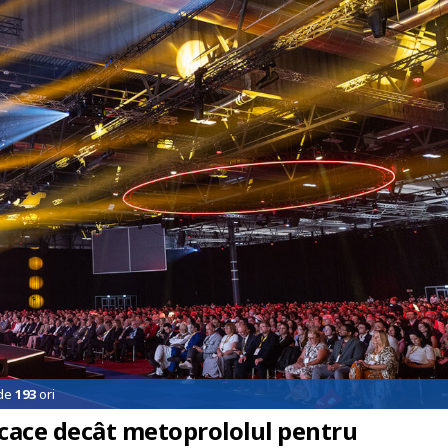
 de
193
ori
icace decât metoprololul pentru