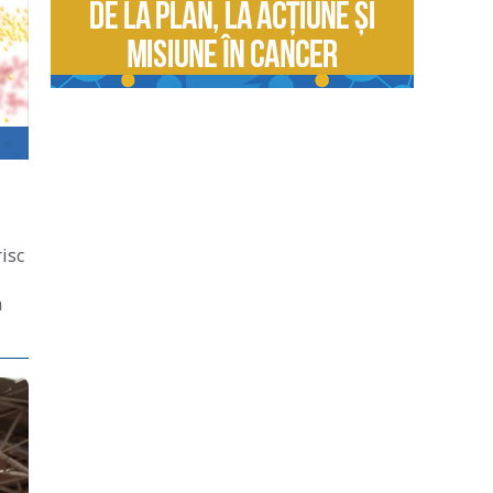
isc
n