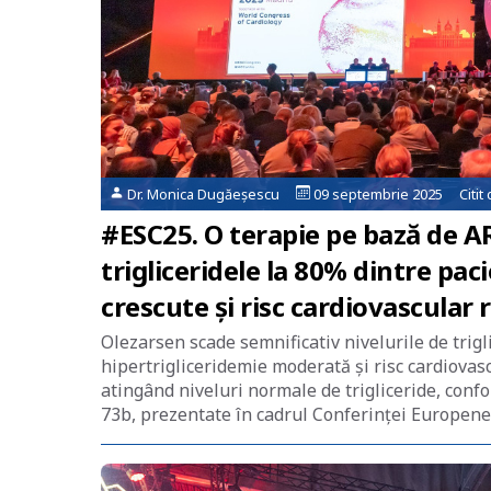
Dr. Monica Dugăeșescu
09 septembrie 2025 Citit
#ESC25. O terapie pe bază de A
trigliceridele la 80% dintre pac
crescute şi risc cardiovascular r
Olezarsen scade semnificativ nivelurile de trigl
hipertrigliceridemie moderată și risc cardiovasc
atingând niveluri normale de trigliceride, conf
73b, prezentate în cadrul Conferinţei Europene 