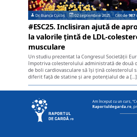
Dr. Bianca Cucoș
02 septembrie 2025 Citit de
987
o
#ESC25. Inclisiran ajută de apro
la valorile țintă de LDL-coleste
musculare
Un studiu prezentat la Congresul Societății Eur
împotriva colesterolului administrată de două o
de boli cardiovasculare să își țină colesterolul
diferit față de statine și are potențialul de a […]
Am început cu un curs, “C
Raportuldegarda.ro
, p