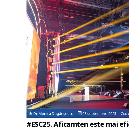
Dr. Monica Dugăeșescu
08 septembrie 2025 Citit
#ESC25. Aficamten este mai ef