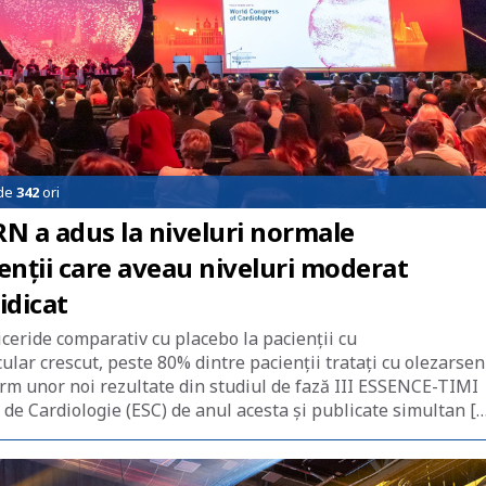
 de
342
ori
RN a adus la niveluri normale
ienţii care aveau niveluri moderat
idicat
iceride comparativ cu placebo la pacienții cu
ular crescut, peste 80% dintre pacienții tratați cu olezarsen
orm unor noi rezultate din studiul de fază III ESSENCE-TIMI
de Cardiologie (ESC) de anul acesta și publicate simultan […