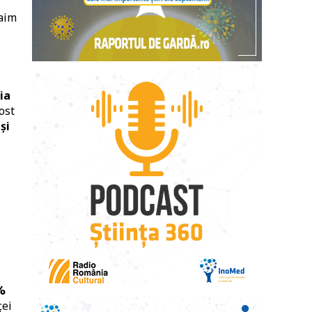
haim
ia
ost
și
%
ței