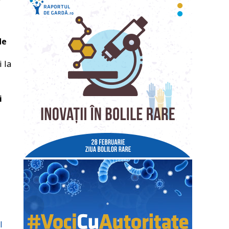
de
i la
i
l