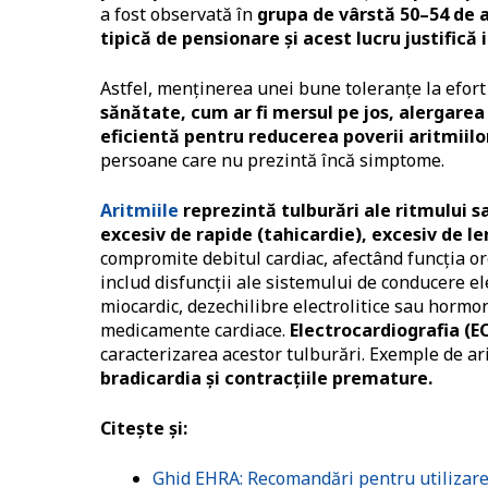
a fost observată în
grupa de vârstă 50–54 de 
tipică de pensionare și acest lucru justific
Astfel, menținerea unei bune toleranțe la efort
sănătate, cum ar fi mersul pe jos, alergarea
eficientă pentru reducerea poverii aritmiilo
persoane care nu prezintă încă simptome.
Aritmiile
reprezintă tulburări ale ritmului s
excesiv de rapide (tahicardie), excesiv de l
compromite debitul cardiac, afectând funcția or
includ disfuncții ale sistemului de conducere el
miocardic, dezechilibre electrolitice sau hormona
medicamente cardiace.
Electrocardiografia (E
caracterizarea acestor tulburări. Exemple de ar
bradicardia și contracțiile premature.
Citește și:
Ghid EHRA: Recomandări pentru utilizare