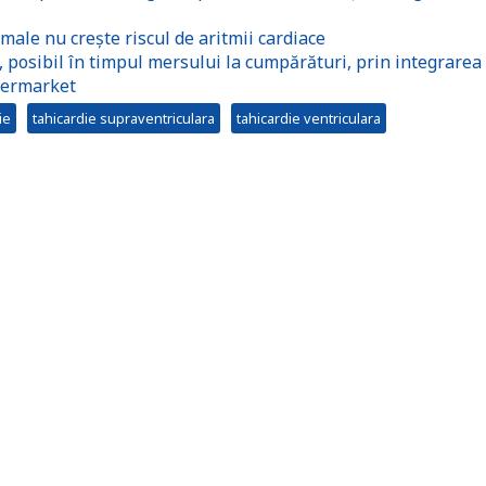
ale nu crește riscul de aritmii cardiace
e, posibil în timpul mersului la cumpărături, prin integrarea
permarket
ie
tahicardie supraventriculara
tahicardie ventriculara