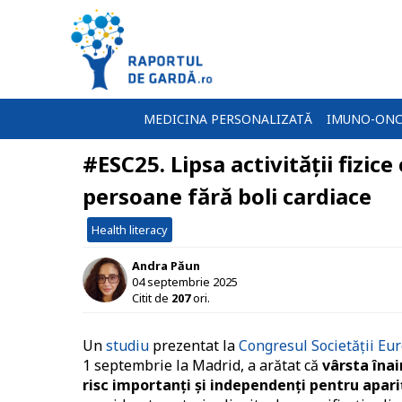
MEDICINA PERSONALIZATĂ
IMUNO-ONC
#ESC25. Lipsa activității fizice 
persoane fără boli cardiace
Health literacy
Andra Păun
04 septembrie 2025
Citit de
207
ori.
Un
studiu
prezentat la
Congresul Societății Eu
1 septembrie la Madrid, a arătat că
vârsta înai
risc importanți și independenți pentru apariț