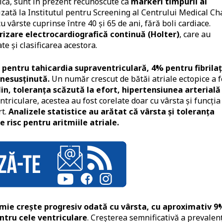
nică, sunt în prezent recunoscute ca
markeri timpurii ai
izată la Institutul pentru Screening al Centrului Medical C
cu vârste cuprinse între 40 și 65 de ani, fără boli cardiace.
izare electrocardiografică continuă (Holter)
, care au
e și clasificarea acestora.
pentru tahicardia supraventriculară, 4% pentru fibrilaț
 nesusținută.
Un număr crescut de bătăi atriale ectopice a f
in, toleranța scăzută la efort, hipertensiunea arterială 
ntriculare, acestea au fost corelate doar cu vârsta și funcția
rt.
Analizele statistice au arătat că vârsta și toleranța
 risc pentru aritmiile atriale.
itmie crește progresiv odată cu vârsta, cu aproximativ 9
entru cele ventriculare
. Creșterea semnificativă a prevalen