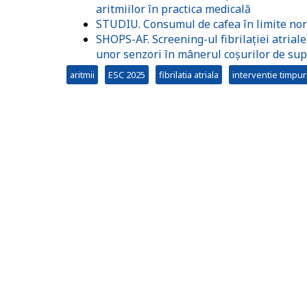
aritmiilor în practica medicală
STUDIU. Consumul de cafea în limite norm
SHOPS-AF. Screening-ul fibrilației atrial
unor senzori în mânerul coșurilor de su
aritmii
ESC 2025
fibrilatia atriala
interventie timpur