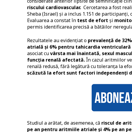
considerate anterior lipsite de semnificație cli
riscului cardiovascular.
Cercetarea a fost real
Sheba (Israel) și a inclus 1.151 de participanți, 
Evaluarea a constat în
test de efort
și
monitor
permis identificarea precisă a bătăilor neregulat
Rezultatele au evidențiat o
prevalență de 32% 
atrială și 6% pentru tahicardia ventriculară
asociat cu
vârsta mai înaintată, sexul mascul
funcția renală afectată.
În cazul aritmiilor ve
renală redusă, fără legătură cu toleranța la efo
scăzută la efort sunt factori independenți de
Studiul a arătat, de asemenea, că
riscul de ar
pe an pentru aritmiile atriale și 4% pe an p