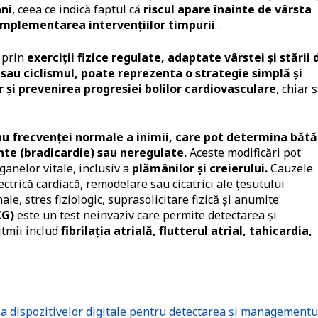
ani
, ceea ce indică faptul că
riscul apare înainte de vârsta
ă implementarea intervențiilor timpurii
. .
 prin
exerciții fizice regulate, adaptate vârstei și stării 
 sau ciclismul, poate reprezenta o strategie simplă și
r și prevenirea progresiei bolilor cardiovasculare
, chiar ș
au frecvenței normale a inimii, care pot determina bătă
ente (bradicardie) sau neregulate.
Aceste modificări pot
ganelor vitale, inclusiv a
plămânilor și creierului.
Cauzele
ectrică cardiacă, remodelare sau cicatrici ale țesutului
le, stres fiziologic, suprasolicitare fizică și anumite
CG)
este un test neinvaziv care permite detectarea și
itmii includ
fibrilația atrială, flutterul atrial, tahicardia,
a dispozitivelor digitale pentru detectarea și managementu