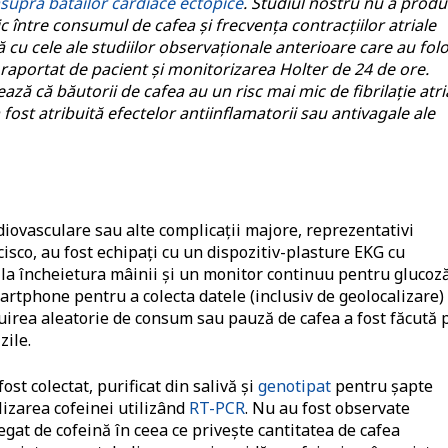
asupra bătăilor cardiace ectopice
. Studiul nostru nu a produ
ic între consumul de cafea și frecvența contracțiilor atriale
cu cele ale studiilor observaționale anterioare care au folo
raportat de pacient și monitorizarea Holter de 24 de ore.
ză că băutorii de cafea au un risc mai mic de fibrilație atri
ost atribuită efectelor antiinflamatorii sau antivagale ale
rdiovasculare sau alte complicații majore, reprezentativi
sco, au fost echipați cu un dispozitiv-plasture EKG cu
la încheietura mâinii și un monitor continuu pentru glucoză
artphone pentru a colecta datele (inclusiv de geolocalizare) 
rea aleatorie de consum sau pauză de cafea a fost făcută 
zile.
st colectat, purificat din salivă și
genotipat
pentru șapte
izarea cofeinei utilizând
RT-PCR
. Nu au fost observate
egat de cofeină în ceea ce privește cantitatea de cafea