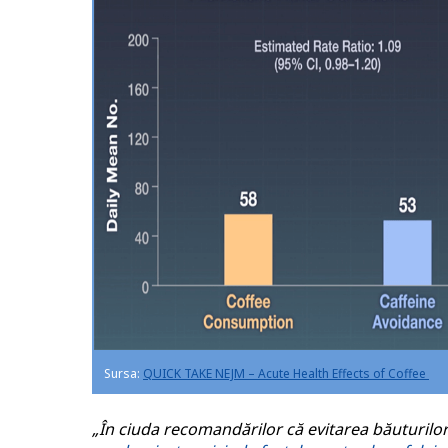
Sursa:
QUICK TAKE NEJM – Acute Health Effects of Coffee
„În ciuda recomandărilor că evitarea băuturilor