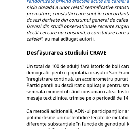
randomizate privind efectele acute ale cafelei 
nicio dovadă a unor relații semnificative statist
premature, constatări care sunt în concordanță 
dovezi derivate din consumul general de cafea 
Dovezi din studii observaționale recente sugerea
decât cei care nu consumă, o constatare care a f
cafelei”
, au mai adăugat autorii.
Desfășurarea studiului CRAVE
Un total de 100 de adulți fără istoric de boli ca
demografic pentru populația orașului San Franci
înregistrare continuă, un accelerometru purtat 
Participanții au descărcat o aplicație pentru sm
semnala momentul când consumau cafea. Instrui
mesaje text zilnice, trimise pe o perioadă de 14 
Ca metodă adițională, ADN-ul participanților a fo
polimorfisme uninucleotidice legate de metabol
diferențe substanțiale în funcție de genotipul l