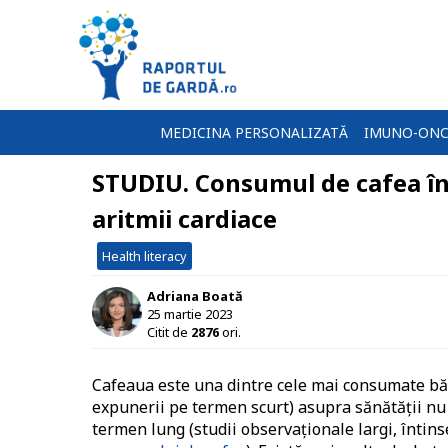
MEDICINA PERSONALIZATĂ
IMUNO-ONC
STUDIU. Consumul de cafea în 
aritmii cardiace
Health literacy
Adriana Boată
25 martie 2023
Citit de
2876
ori.
Cafeaua este una dintre cele mai consumate băut
expunerii pe termen scurt) asupra sănătății nu a
termen lung (studii observaționale largi, întins