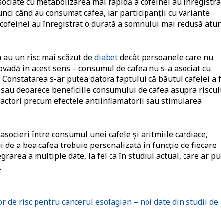
ociate cu metabolizarea mai rapidă a cofeinei au înregistra
nci când au consumat cafea, iar participanții cu variante
cofeinei au înregistrat o durată a somnului mai redusă atun
a au un risc mai scăzut de
diabet
decât persoanele care nu
dovadă în acest sens – consumul de cafea nu s-a asociat cu
. Constatarea s-ar putea datora faptului că băutul cafelei a 
i sau deoarece beneficiile consumului de cafea asupra riscul
factori precum efectele antiinflamatorii sau stimularea
socieri între consumul unei cafele și aritmiile cardiace,
i de a bea cafea trebuie personalizată în funcție de fiecare
area a multiple date, la fel ca în studiul actual, care ar p
.
or de risc pentru cancerul esofagian – noi date din studii de