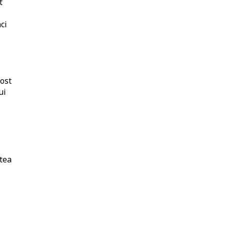
t
ci
fost
ui
utea