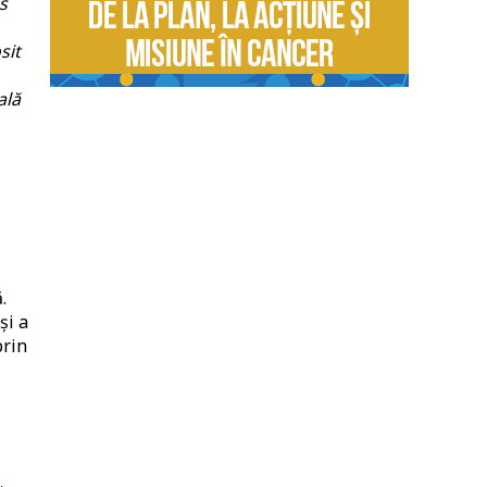
s
sit
ală
.
și a
prin