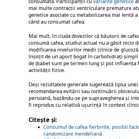
consumată. Participanții cu
variante genetice
as
mai multe contracții ventriculare premature atu
genetice asociate cu metabolizarea mai lentă a 
când au consumat cafea.
Mai mult, în ciuda dovezilor că băutorii de cafe
consumă cafea, studiul actual nu a găsit nicio 
modificarea nivelurilor medii zilnice de glucoză
însoțit de un aport bogat în carbohidrați simpl
de diabet sunt pe termen lung și pot influența 
activității fizice.
Deși rezultatele generale sugerează lipsa unei a
recomandarea evitării sau continuării obiceiulu
persoană, bazându-se pe supravegherea și integr
fi reprodus cu relativă ușurință în context clinic
Citește și:
Consumul de cafea fierbinte, posibil fact
randomizare mendeliană