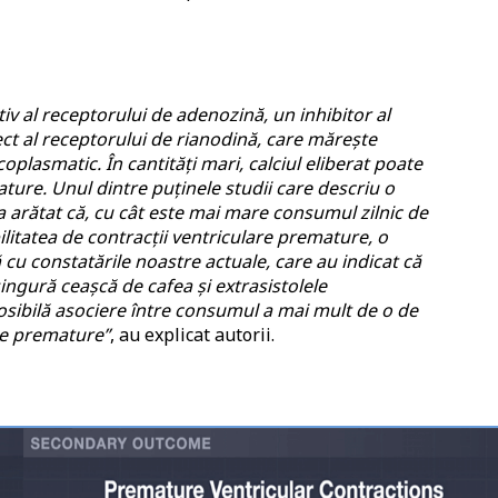
iv al receptorului de adenozină, un inhibitor al
ect al receptorului de rianodină, care mărește
coplasmatic. În cantități mari, calciul eliberat poate
ature. Unul dintre puținele studii care descriu o
i a arătat că, cu cât este mai mare consumul zilnic de
litatea de contracții ventriculare premature, o
cu constatările noastre actuale, care au indicat că
singură ceașcă de cafea și extrasistolele
posibilă asociere între consumul a mai mult de o de
are premature”
, au explicat autorii.