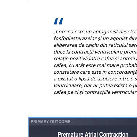
„Cofeina este un antagonist neselect
fosfodiesterazelor și un agonist dir
eliberarea de calciu din reticulul sar
duce la contracții ventriculare prem
relație pozitivă între cafea și aritmi
cafea, cu atât este mai mare probabi
constatare care este în concordanță 
a existat o lipsă de asociere între o 
ventriculare, dar ar putea exista o 
cafea pe zi și contracțiile ventricul