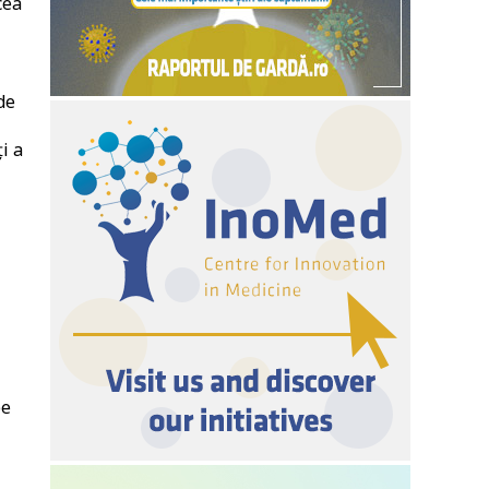
cea
de
i a
pe