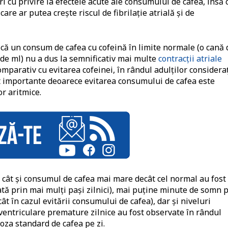
ri cu privire la efectele acute ale consumului de cafea, însă 
are ar putea crește riscul de fibrilație atrială și de
ă că un consum de cafea cu cofeină în limite normale (o cană 
 de ml) nu a dus la semnificativ mai multe
contracții atriale
mparativ cu evitarea cofeinei, în rândul adulților consideraț
t importante deoarece evitarea consumului de cafea este
r aritmice.
, cât și consumul de cafea mai mare decât cel normal au fost
ată prin mai mulți pași zilnici), mai puține minute de somn 
t în cazul evitării consumului de cafea), dar și niveluri
 ventriculare premature zilnice au fost observate în rândul
za standard de cafea pe zi.