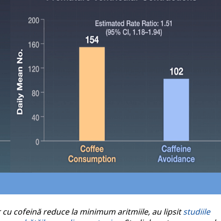
 cu cofeină reduce la minimum aritmiile, au lipsit
studiile