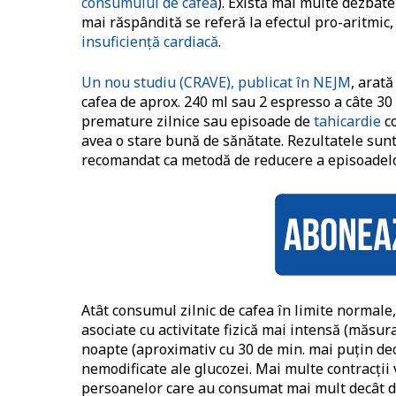
consumului de cafea
). Există mai multe dezbate
mai răspândită se referă la efectul pro-aritmic, c
insuficiență cardiacă
.
Un nou studiu (CRAVE), publicat în NEJM
, arat
cafea de aprox. 240 ml sau 2 espresso a câte 30
premature zilnice sau episoade de
tahicardie
co
avea o stare bună de sănătate. Rezultatele sun
recomandat ca metodă de reducere a episoadelo
Atât consumul zilnic de cafea în limite normale
asociate cu activitate fizică mai intensă (măsur
noapte (aproximativ cu 30 de min. mai puțin decâ
nemodificate ale glucozei. Mai multe contracții
persoanelor care au consumat mai mult decât do