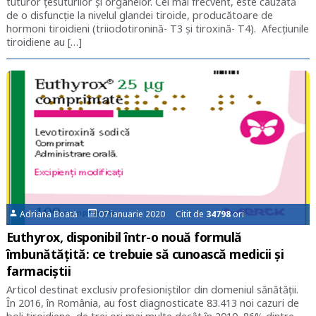
tuturor țesuturilor și organelor. Cel mai frecvent, este cauzată
de o disfuncție la nivelul glandei tiroide, producătoare de
hormoni tiroidieni (triiodotironină- T3 și tiroxină- T4). Afecțiunile
tiroidiene au […]
Adriana Boată
07 ianuarie 2020 Citit de
34798
ori
Euthyrox, disponibil într-o nouă formulă
îmbunătățită: ce trebuie să cunoască medicii și
farmaciștii
Articol destinat exclusiv profesioniștilor din domeniul sănătății.
În 2016, în România, au fost diagnosticate 83.413 noi cazuri de