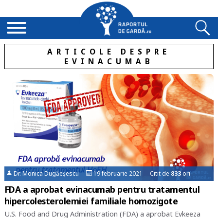
ARTICOLE DESPRE
EVINACUMAB
Dr. Monica Dugăeșescu
19 februarie 2021 Citit de
833
ori
FDA a aprobat evinacumab pentru tratamentul
hipercolesterolemiei familiale homozigote
U.S. Food and Drug Administration (FDA) a aprobat Evkeeza