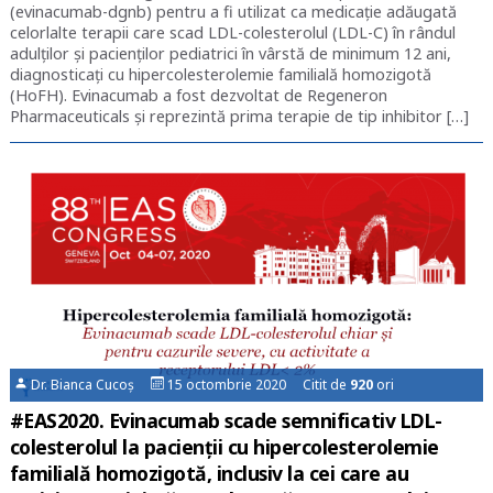
(evinacumab-dgnb) pentru a fi utilizat ca medicație adăugată
celorlalte terapii care scad LDL-colesterolul (LDL-C) în rândul
adulților și pacienților pediatrici în vârstă de minimum 12 ani,
diagnosticați cu hipercolesterolemie familială homozigotă
(HoFH). Evinacumab a fost dezvoltat de Regeneron
Pharmaceuticals și reprezintă prima terapie de tip inhibitor […]
Dr. Bianca Cucoș
15 octombrie 2020 Citit de
920
ori
#EAS2020. Evinacumab scade semnificativ LDL-
colesterolul la pacienții cu hipercolesterolemie
familială homozigotă, inclusiv la cei care au