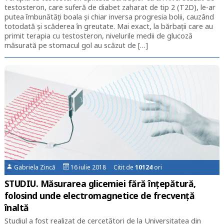
testosteron, care suferă de diabet zaharat de tip 2 (T2D), le-ar
putea îmbunătăți boala și chiar inversa progresia bolii, cauzând
totodată și scăderea în greutate. Mai exact, la bărbații care au
primit terapia cu testosteron, nivelurile medii de glucoză
măsurată pe stomacul gol au scăzut de […]
Gabriela Zincă
16 iulie 2018 Citit de
10124
ori
STUDIU. Măsurarea glicemiei fără înțepătură,
folosind unde electromagnetice de frecvență
înaltă
Studiul a fost realizat de cercetători de la Universitatea din