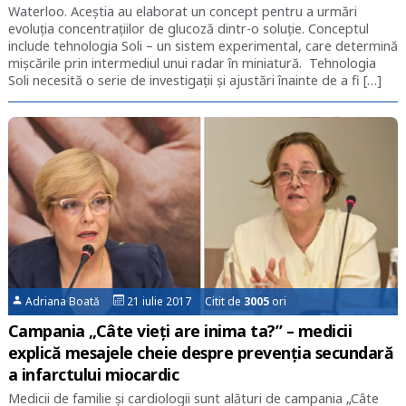
Waterloo. Aceștia au elaborat un concept pentru a urmări
evoluția concentrațiilor de glucoză dintr-o soluție. Conceptul
include tehnologia Soli – un sistem experimental, care determină
mișcările prin intermediul unui radar în miniatură. Tehnologia
Soli necesită o serie de investigații și ajustări înainte de a fi […]
Adriana Boată
21 iulie 2017 Citit de
3005
ori
Campania „Câte vieți are inima ta?” – medicii
explică mesajele cheie despre prevenția secundară
a infarctului miocardic
Medicii de familie și cardiologii sunt alături de campania „Câte