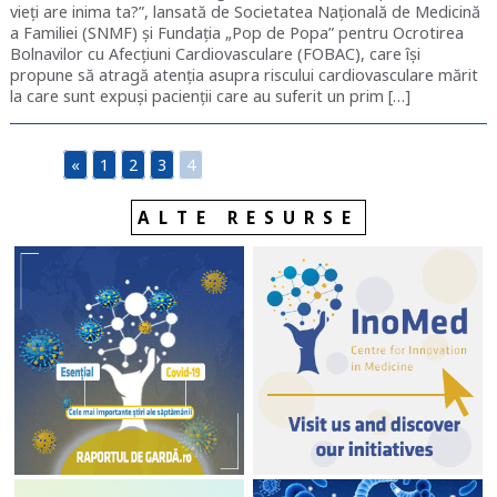
vieți are inima ta?”, lansată de Societatea Națională de Medicină
a Familiei (SNMF) și Fundația „Pop de Popa” pentru Ocrotirea
Bolnavilor cu Afecțiuni Cardiovasculare (FOBAC), care își
propune să atragă atenția asupra riscului cardiovasculare mărit
la care sunt expuși pacienții care au suferit un prim […]
«
1
2
3
4
ALTE RESURSE