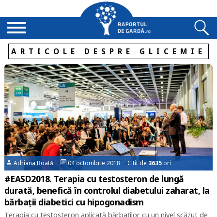
ARTICOLE DESPRE GLICEMIE
Adriana Boată
04 octombrie 2018 Citit de
3635
ori
#EASD2018. Terapia cu testosteron de lungă
durată, benefică în controlul diabetului zaharat, la
bărbații diabetici cu hipogonadism
Terapia cu testosteron aplicată bărbaților cu un nivel scăzut de