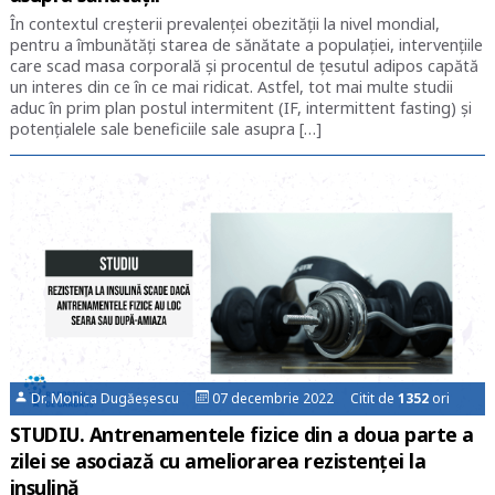
În contextul creşterii prevalenţei obezităţii la nivel mondial,
pentru a îmbunătăţi starea de sănătate a populaţiei, intervenţiile
care scad masa corporală şi procentul de ţesutul adipos capătă
un interes din ce în ce mai ridicat. Astfel, tot mai multe studii
aduc în prim plan postul intermitent (IF, intermittent fasting) şi
potenţialele sale beneficiile sale asupra […]
Dr. Monica Dugăeșescu
07 decembrie 2022 Citit de
1352
ori
STUDIU. Antrenamentele fizice din a doua parte a
zilei se asociază cu ameliorarea rezistenţei la
insulină