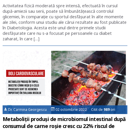
Activitatea fizică moderată spre intensă, efectuată în cursul
după-amiezii sau serii, poate să îmbunătăţească controlul
glicemiei, în comparaţie cu sportul desfăşurat în alte momente
ale zilei, conform unui studiu ale cărui rezultate au fost publicate
în Diabetologia. Acesta este unul dintre primele studii
desfăşurate care nu s-a focusat pe persoanele cu diabet
zaharat, în care […]
Dr. Carmina Georgescu
02 octombrie 2022 Citit de
989
ori
Metaboliții produși de microbiomul intestinal după
consumul de carne roșie cresc cu 22% riscul de