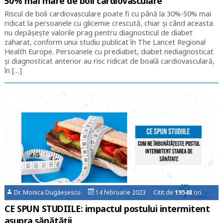
50% mai mare de boli cardiovasculare
Riscul de boli cardiovasculare poate fi cu până la 30%-50% mai
ridicat la persoanele cu glicemie crescută, chiar şi când aceasta
nu depăşeşte valorile prag pentru diagnosticul de diabet
zaharat, conform unui studiu publicat în The Lancet Regional
Health Europe. Persoanele cu prediabet, diabet nediagnosticat
și diagnosticat anterior au risc ridicat de boală cardiovasculară,
în […]
Dr. Monica Dugăeșescu
14 februarie 2023 Citit de
19548
ori
CE SPUN STUDIILE: impactul postului intermitent
asupra sănătății