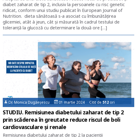
diabet zaharat de tip 2, inclusiv la persoanele cu risc genetic
ridicat, conform unui studiu publicat în European Journal of
Nutrition. dieta sănătoasă s-a asociat cu îmbunătăţirea
glicemiei, atât à jeun, cât şi măsurată în cadrul testului de
toleranţă la glucoză cu determinare la două ore […]
Dr. Monica Dugăeșescu
01 martie 2024 Citit de
512
ori
STUDIU. Remisiunea diabetului zaharat de tip 2
prin scăderea în greutate reduce riscul de boli
cardiovasculare și renale
Remisiunea diabetului zaharat de tip 2 la pacienții