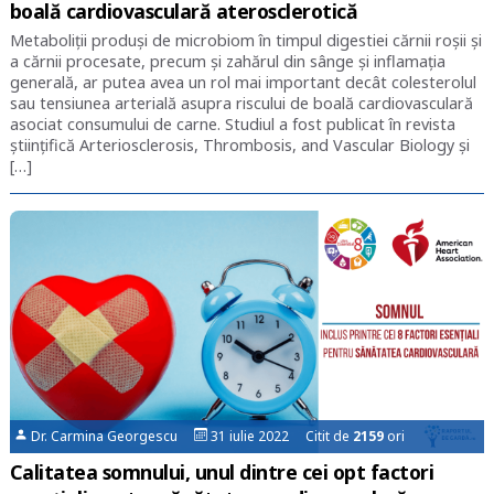
boală cardiovasculară aterosclerotică
Metaboliții produși de microbiom în timpul digestiei cărnii roșii și
a cărnii procesate, precum și zahărul din sânge și inflamația
generală, ar putea avea un rol mai important decât colesterolul
sau tensiunea arterială asupra riscului de boală cardiovasculară
asociat consumului de carne. Studiul a fost publicat în revista
științifică Arteriosclerosis, Thrombosis, and Vascular Biology și
[…]
Dr. Carmina Georgescu
31 iulie 2022 Citit de
2159
ori
Calitatea somnului, unul dintre cei opt factori