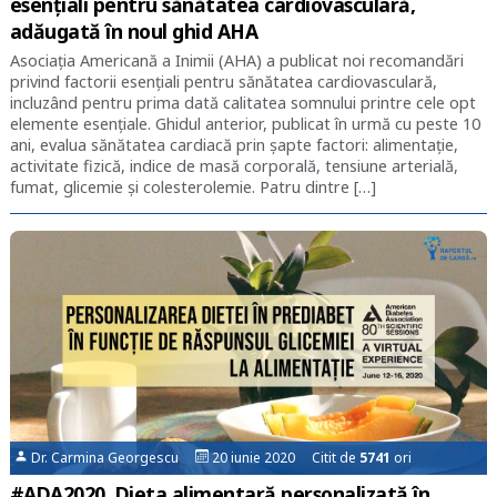
esențiali pentru sănătatea cardiovasculară,
adăugată în noul ghid AHA
Asociația Americană a Inimii (AHA) a publicat noi recomandări
privind factorii esențiali pentru sănătatea cardiovasculară,
incluzând pentru prima dată calitatea somnului printre cele opt
elemente esențiale. Ghidul anterior, publicat în urmă cu peste 10
ani, evalua sănătatea cardiacă prin șapte factori: alimentație,
activitate fizică, indice de masă corporală, tensiune arterială,
fumat, glicemie și colesterolemie. Patru dintre […]
Dr. Carmina Georgescu
20 iunie 2020 Citit de
5741
ori
#ADA2020. Dieta alimentară personalizată în