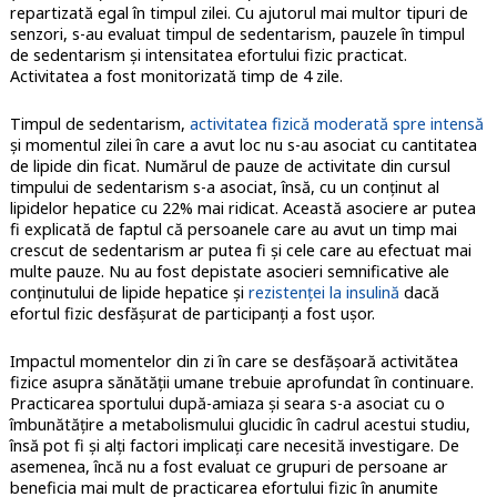
repartizată egal în timpul zilei. Cu ajutorul mai multor tipuri de
senzori, s-au evaluat timpul de sedentarism, pauzele în timpul
de sedentarism şi intensitatea efortului fizic practicat.
Activitatea a fost monitorizată timp de 4 zile.
Timpul de sedentarism,
activitatea fizică moderată spre intensă
şi momentul zilei în care a avut loc nu s-au asociat cu cantitatea
de lipide din ficat. Numărul de pauze de activitate din cursul
timpului de sedentarism s-a asociat, însă, cu un conținut al
lipidelor hepatice cu 22% mai ridicat. Această asociere ar putea
fi explicată de faptul că persoanele care au avut un timp mai
crescut de sedentarism ar putea fi şi cele care au efectuat mai
multe pauze. Nu au fost depistate asocieri semnificative ale
conținutului de lipide hepatice și
rezistenței la insulină
dacă
efortul fizic desfășurat de participanți a fost ușor.
Impactul momentelor din zi în care se desfăşoară activitătea
fizice asupra sănătăţii umane trebuie aprofundat în continuare.
Practicarea sportului după-amiaza și seara s-a asociat cu o
îmbunătățire a metabolismului glucidic în cadrul acestui studiu,
însă pot fi și alți factori implicați care necesită investigare. De
asemenea, încă nu a fost evaluat ce grupuri de persoane ar
beneficia mai mult de practicarea efortului fizic în anumite