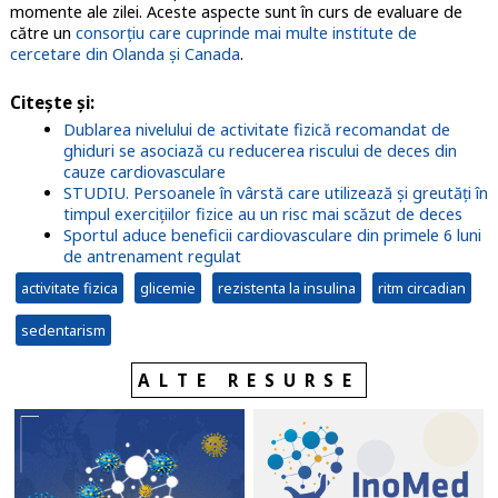
momente ale zilei. Aceste aspecte sunt în curs de evaluare de
către un
consorțiu care cuprinde mai multe institute de
cercetare din Olanda și Canada
.
Citeşte şi
:
Dublarea nivelului de activitate fizică recomandat de
ghiduri se asociază cu reducerea riscului de deces din
cauze cardiovasculare
STUDIU. Persoanele în vârstă care utilizează și greutăți în
timpul exercițiilor fizice au un risc mai scăzut de deces
Sportul aduce beneficii cardiovasculare din primele 6 luni
de antrenament regulat
activitate fizica
glicemie
rezistenta la insulina
ritm circadian
sedentarism
ALTE RESURSE