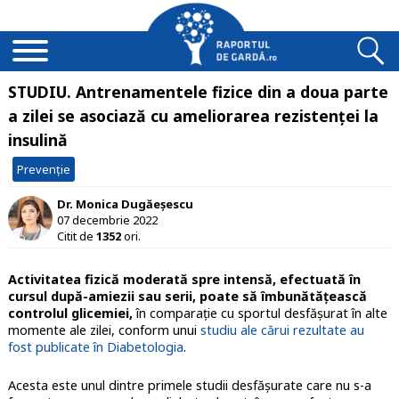
STUDIU. Antrenamentele fizice din a doua parte
a zilei se asociază cu ameliorarea rezistenţei la
insulină
Prevenție
Dr. Monica Dugăeșescu
07 decembrie 2022
Citit de
1352
ori.
Activitatea fizică moderată spre intensă, efectuată în
cursul după-amiezii sau serii, poate să îmbunătăţească
controlul glicemiei,
în comparaţie cu sportul desfăşurat în alte
momente ale zilei, conform unui
studiu ale cărui rezultate au
fost publicate în Diabetologia
.
Acesta este unul dintre primele studii desfăşurate care nu s-a