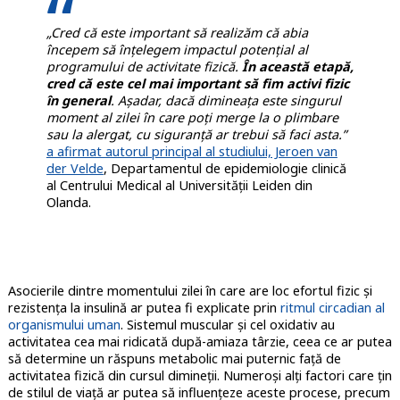
„Cred că este important să realizăm că abia
începem să înțelegem impactul potențial al
programului de activitate fizică.
În această etapă,
cred că este cel mai important să fim activi fizic
în general
. Așadar, dacă dimineața este singurul
moment al zilei în care poţi merge la o plimbare
sau la alergat, cu siguranță ar trebui să faci asta.”
a afirmat autorul principal al studiului, Jeroen van
der Velde
, Departamentul de epidemiologie clinică
al Centrului Medical al Universității Leiden din
Olanda.
Asocierile dintre momentului zilei în care are loc efortul fizic şi
rezistenţa la insulină ar putea fi explicate prin
ritmul circadian al
organismului uman
. Sistemul muscular și cel oxidativ au
activitatea cea mai ridicată după-amiaza târzie, ceea ce ar putea
să determine un răspuns metabolic mai puternic față de
activitatea fizică din cursul dimineții. Numeroși alți factori care țin
de stilul de viață ar putea să influențeze aceste procese, precum