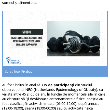
somnul și alimentația.
Sursa foto: Pixabay
Au fost incluşi în analiză
775 de participanţi
din studiul
observaţional NEO (Netherlands Epidemiology of Obesity), cu
vârste între 45 şi 65 de ani. În funcţie de momentele zilei în care
au obişnuit să îşi desfăşoare antrenamentele fizice, aceştia au
fost clasificaţi în activi dimineaţa (06:00-12:00), după-amiaza
(12:00-18:00), seara (18:00-00:00) sau cu activitate fizică