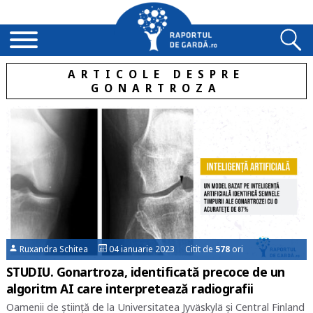
ARTICOLE DESPRE
GONARTROZA
Ruxandra Schitea
04 ianuarie 2023 Citit de
578
ori
STUDIU. Gonartroza, identificată precoce de un
algoritm AI care interpretează radiografii
Oamenii de știință de la Universitatea Jyväskylä și Central Finland