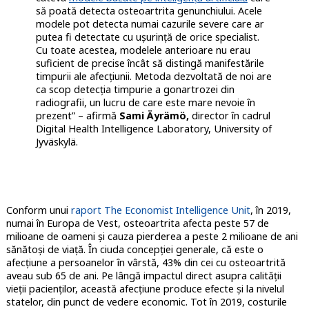
să poată detecta osteoartrita genunchiului. Acele
modele pot detecta numai cazurile severe care ar
putea fi detectate cu ușurință de orice specialist.
Cu toate acestea, modelele anterioare nu erau
suficient de precise încât să distingă manifestările
timpurii ale afecțiunii. Metoda dezvoltată de noi are
ca scop detecția timpurie a gonartrozei din
radiografii, un lucru de care este mare nevoie în
prezent” – afirmă
Sami Äyrämö,
director în cadrul
Digital Health Intelligence Laboratory, University of
Jyväskylä.
Conform unui
raport The Economist Intelligence Unit
, în 2019,
numai în Europa de Vest, osteoartrita afecta peste 57 de
milioane de oameni și cauza pierderea a peste 2 milioane de ani
sănătoși de viață. În ciuda concepției generale, că este o
afecțiune a persoanelor în vârstă, 43% din cei cu osteoartrită
aveau sub 65 de ani. Pe lângă impactul direct asupra calității
vieții pacienților, această afecțiune produce efecte și la nivelul
statelor, din punct de vedere economic. Tot în 2019, costurile