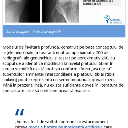
Sursă imagine – https://www.jyu.fi/
Modelul de învățare profundă, construit pe baza conceptului de
rețele neuronale, a fost antrenat pe aproximativ 700 de
radiografii ale genunchiului și testat pe aproximativ 200, cu
scopul de a identifica modificări la nivelul platoului tibial. În
lumea științifică există ipoteza conform căreia „ascuțirea”
tuberculilor eminenței intercondiliene a platoului tibial (tibial
spiking) poate reprezenta un semn timpuriu al gonartrozei.
Până în prezent, însă, nu există suficiente dovezi în literatura de
specialitate care să confirme această asociere.
„Au mai fost dezvoltate anterior acestui moment
câteva
modele bazate pe inteligență artificială
care