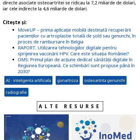
directe asociate osteoartritei se ridicau la 7,2 miliarde de dolari,
iar cele indirecte la 4,6 miliarde de dolari.
Citește și:
MoveUP – prima aplicație mobilă destinată recuperării
pacienților cu artroplastie totală de șold sau genunchi, în
proces de rambursare în Belgia
RAPORT. Utilizarea tehnologiilor digitale pentru
sprijinirea vaccinării HPV. Care este situația României?
OMS: Primul plan de acțiune dedicat sănătății digitale în
Regiunea Europeană. Ce schimbări sunt propuse până în
2030?
AI - inteligenta artificiala
gonartroza
osteoartrita genunchi
radiografie
ALTE RESURSE