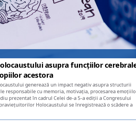
locaustului asupra funcțiilor cerebral
copiilor acestora
locaustului generează un impact negativ asupra structurii
nele responsabile cu memoria, motivația, procesarea emoțiilor
iu prezentat în cadrul Celei de-a 5-a ediții a Congresului
raviețuitorilor Holocaustului se înregistrează o scădere a