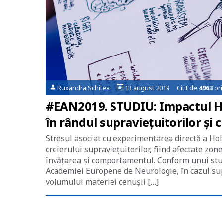
Ruxandra Schitea
13 august 2019 Citit de
4963
ori
#EAN2019. STUDIU: Impactul Ho
în rândul supraviețuitorilor și 
Stresul asociat cu experimentarea directă a Ho
creierului supraviețuitorilor, fiind afectate zo
învățarea și comportamentul. Conform unui stud
Academiei Europene de Neurologie, în cazul sup
volumului materiei cenușii […]