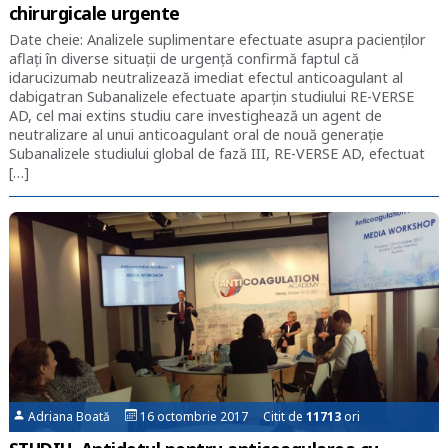
chirurgicale urgente
Date cheie: Analizele suplimentare efectuate asupra pacienților
aflați în diverse situații de urgență confirmă faptul că
idarucizumab neutralizează imediat efectul anticoagulant al
dabigatran Subanalizele efectuate aparțin studiului RE-VERSE
AD, cel mai extins studiu care investighează un agent de
neutralizare al unui anticoagulant oral de nouă generație
Subanalizele studiului global de fază III, RE-VERSE AD, efectuat
[…]
Adriana Boată
16 octombrie 2017 Citit de
11713
ori