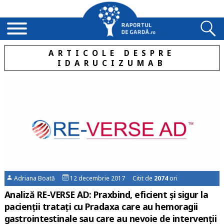
ARTICOLE DESPRE
IDARUCIZUMAB
Adriana Boată
12 decembrie 2017 Citit de
2074
ori
Analiză RE-VERSE AD: Praxbind, eficient și sigur la
pacienții tratați cu Pradaxa care au hemoragii
gastrointestinale sau care au nevoie de intervenții