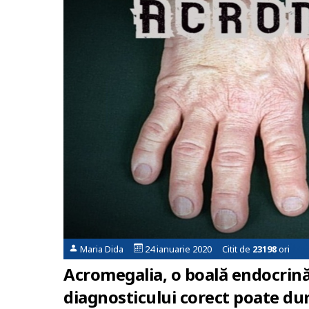
Maria Dida
24 ianuarie 2020 Citit de
23198
ori
Acromegalia, o boală endocrină 
diagnosticului corect poate dur