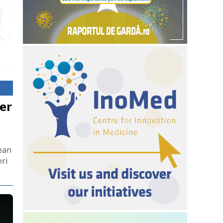
cer
ean
eri