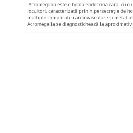
Acromegalia este o boală endocrină rară, cu o i
locuitori, caracterizată prin hipersecreție de 
multiple complicații cardiovasculare și metaboli
Acromegalia se diagnostichează la aproximativ 