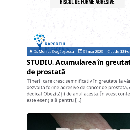
Dr. Monica Dugăeșescu
31 mai 2023 Citit de
829
or
STUDIU. Acumularea în greutate
de prostată
Tinerii care cresc semnificativ în greutate la vâ
dezvolta forme agresive de cancer de prostată,
dedicat Obezității de anul acesta. În acest con
este esențială pentru […]