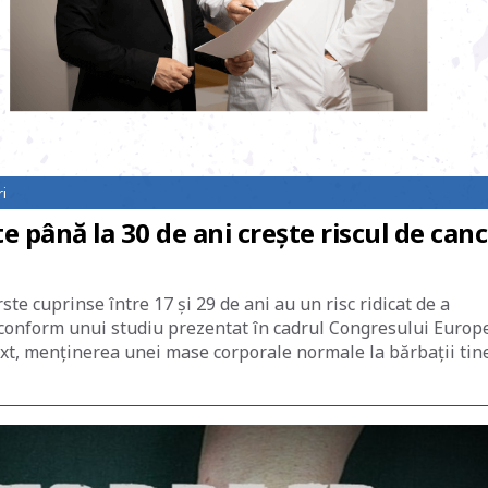
i
 până la 30 de ani crește riscul de can
rste cuprinse între 17 și 29 de ani au un risc ridicat de a
 conform unui studiu prezentat în cadrul Congresului Europ
text, menținerea unei mase corporale normale la bărbații tin