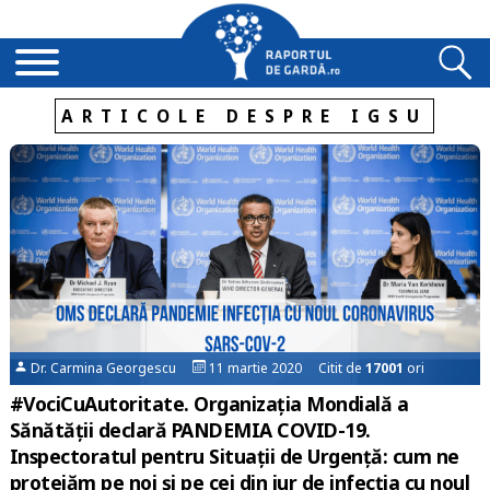
ARTICOLE DESPRE IGSU
Dr. Carmina Georgescu
11 martie 2020 Citit de
17001
ori
#VociCuAutoritate. Organizația Mondială a
Sănătății declară PANDEMIA COVID-19.
Inspectoratul pentru Situații de Urgență: cum ne
protejăm pe noi și pe cei din jur de infecția cu noul