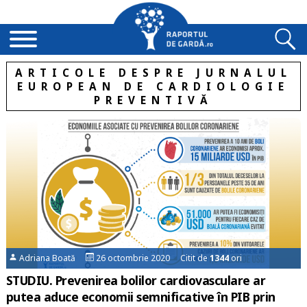
ARTICOLE DESPRE JURNALUL
EUROPEAN DE CARDIOLOGIE
PREVENTIVĂ
Adriana Boată
26 octombrie 2020 Citit de
1344
ori
STUDIU. Prevenirea bolilor cardiovasculare ar
putea aduce economii semnificative în PIB prin