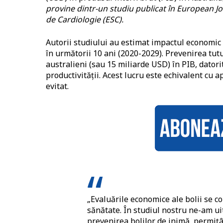
provine dintr-un studiu publicat în European Jo
de Cardiologie (ESC).
Autorii studiului au estimat impactul economic a
în următorii 10 ani (2020-2029). Prevenirea tut
australieni (sau 15 miliarde USD) în PIB, datori
productivității. Acest lucru este echivalent cu 
evitat.
„Evaluările economice ale bolii se c
sănătate. În studiul nostru ne-am uit
prevenirea bolilor de inimă, permiț