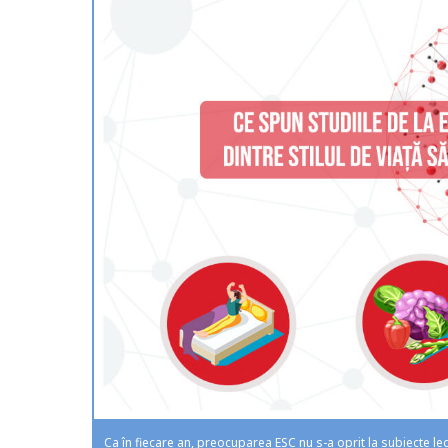
Ca în fiecare an, preocuparea ESC nu s-a oprit la subiecte le