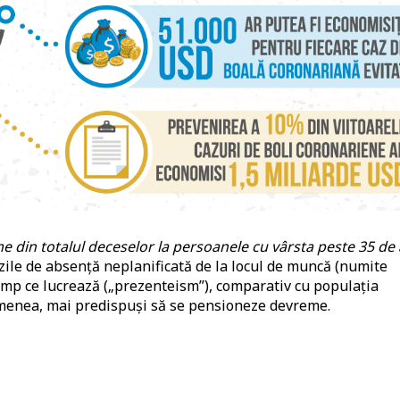
e din totalul deceselor la persoanele cu vârsta peste 35 de 
ile de absență neplanificată de la locul de muncă (numite
imp ce lucrează („prezenteism”), comparativ cu populația
emenea, mai predispuși să se pensioneze devreme.