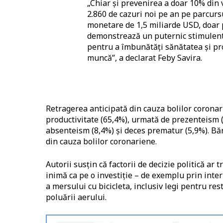
„Chiar și prevenirea a doar 10% din v
2.860 de cazuri noi pe an pe parcursu
monetare de 1,5 miliarde USD, doar p
demonstrează un puternic stimulent 
pentru a îmbunătăți sănătatea și pro
muncă”, a declarat Feby Savira.
Retragerea anticipată din cauza bolilor corona
productivitate (65,4%), urmată de prezenteism (
absenteism (8,4%) și deces prematur (5,9%). Bărb
din cauza bolilor coronariene.
Autorii susțin că factorii de decizie politică ar
inimă ca pe o investiție – de exemplu prin inter
a mersului cu bicicleta, inclusiv legi pentru re
poluării aerului.