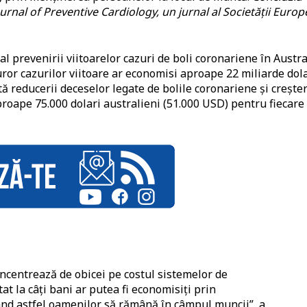
urnal of Preventive Cardiology, un jurnal al Societății Euro
l prevenirii viitoarelor cazuri de boli coronariene în Austra
uror cazurilor viitoare ar economisi aproape 22 miliarde dol
tă reducerii deceselor legate de bolile coronariene și creșter
aproape 75.000 dolari australieni (51.000 USD) pentru fiecare
oncentrează de obicei pe costul sistemelor de
at la câți bani ar putea fi economisiți prin
ând astfel oamenilor să rămână în câmpul muncii”, a