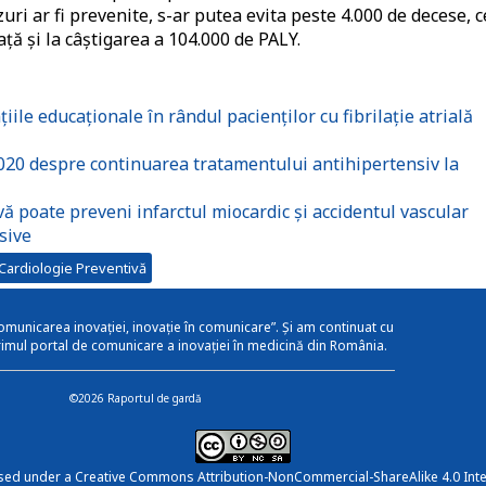
uri ar fi prevenite, s-ar putea evita peste 4.000 de decese, 
ață și la câștigarea a 104.000 de PALY.
ile educaționale în rândul pacienților cu fibrilație atrială
20 despre continuarea tratamentului antihipertensiv la
 poate preveni infarctul miocardic și accidentul vascular
sive
Cardiologie Preventivă
omunicarea inovației, inovație în comunicare”. Și am continuat cu
rimul portal de comunicare a inovației în medicină din România.
©2026 Raportul de gardă
nsed under a
Creative Commons Attribution-NonCommercial-ShareAlike 4.0 Inte