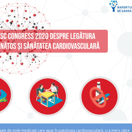
gate de noile medicații care apar în patologia cardiovasculară, ci a mers către