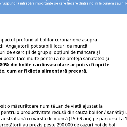
 răspund la întrebări importante pe care fiecare dintre noi ni le punem sau ni l
pactul profund al bolilor coronariene asupra
ii. Angajatorii pot stabili locuri de muncă
ri de exerciții de grup și opțiuni de mâncare și
i poate face multe pentru a ne proteja sănătatea și
80% din bolile cardiovasculare ar putea fi oprite
te, cum ar fi dieta alimentară precară,
osit o măsurătoare numită „an de viață ajustat la
i pentru o productivitate redusă din cauza bolilor / sănătății.
 australiană cu vârstă de muncă (15-69 ani) pe parcursul a 
rcetătorii au prezis peste 290.000 de cazuri noi de boli