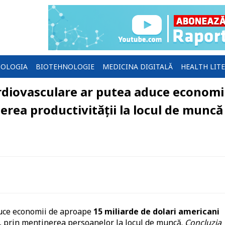
OLOGIA
BIOTEHNOLOGIE
MEDICINA DIGITALĂ
HEALTH LIT
rdiovasculare ar putea aduce economi
erea productivității la locul de muncă 
aduce economii de aproape
15 miliarde de dolari americani
a, prin menținerea persoanelor la locul de muncă.
Concluzia