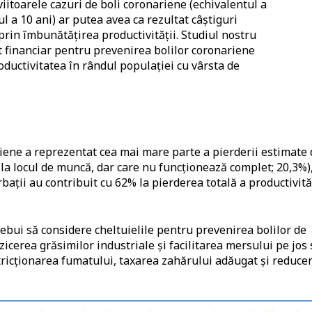
iitoarele cazuri de boli coronariene (echivalentul a
l a 10 ani) ar putea avea ca rezultat câștiguri
rin îmbunătățirea productivității. Studiul nostru
financiar pentru prevenirea bolilor coronariene
ductivitatea în rândul populației cu vârsta de
riene a reprezentat cea mai mare parte a pierderii estimate 
la locul de muncă, dar care nu funcționează complet; 20,3%)
ații au contribuit cu 62% la pierderea totală a productivită
 trebui să considere cheltuielile pentru prevenirea bolilor de
zicerea grăsimilor industriale și facilitarea mersului pe jos
stricționarea fumatului, taxarea zahărului adăugat și reduce