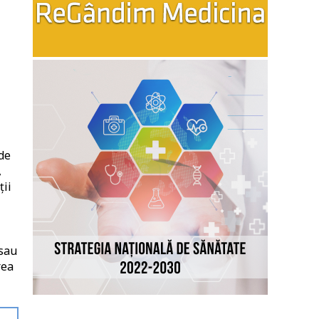
de
,
ții
 sau
rea