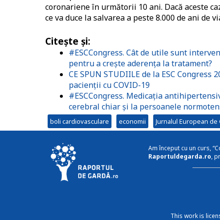
coronariene în următorii 10 ani. Dacă aceste caz
ce va duce la salvarea a peste 8.000 de ani de vi
Citește și:
#ESCCongress. Cât de utile sunt intervenți
pentru a crește aderența la tratament?
CE SPUN STUDIILE de la ESC Congress 20
pacienții cu COVID-19
#ESCCongress. Medicația antihipertensivă
cerebral chiar și la persoanele normoten
boli cardiovasculare
economii
Jurnalul European de 
Am început cu un curs, “C
Raportuldegarda.ro
, p
This work is lice