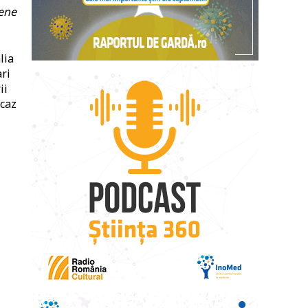
pene
lia
ari
ii
 caz