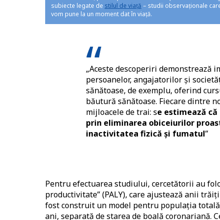
subiecte legate de
stilul de viață
– studii observaționale care
vom pune la un moment dat în viață.
„Aceste descoperiri demonstrează im
persoanelor, angajatorilor și societăț
sănătoase, de exemplu, oferind cursu
băutură sănătoase. Fiecare dintre no
mijloacele de trai: s
e estimează că 
prin eliminarea obiceiurilor proas
inactivitatea fizică și fumatul
”
Pentru efectuarea studiului, cercetătorii au fol
productivitate” (PALY), care ajustează anii trăiț
fost construit un model pentru populația totală
ani, separată de starea de boală coronariană. Ce