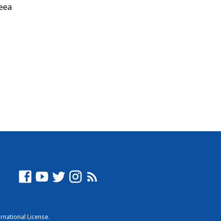
ceea
rnational License
.