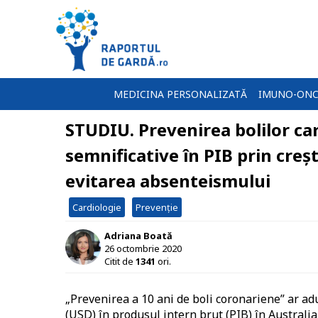
MEDICINA PERSONALIZATĂ
IMUNO-ONC
STUDIU. Prevenirea bolilor ca
semnificative în PIB prin creșt
evitarea absenteismului
Cardiologie
Prevenție
Adriana Boată
26 octombrie 2020
Citit de
1341
ori.
„Prevenirea a 10 ani de boli coronariene” ar 
(USD) în produsul intern brut (PIB) în Australi