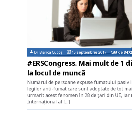
Dr. Bianca Cucoș
15 septembrie 2017 Citit de
3472
#ERSCongress. Mai mult de 1 di
la locul de muncă
Numărul de persoane expuse fumatului pasiv la 
legilor anti-fumat care sunt adoptate de tot mai
urmărit acest fenomen în 28 de țări din UE, iar
Internațional al […]