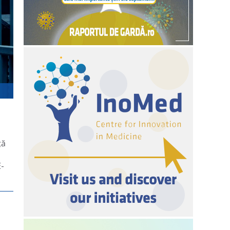
ță
E-