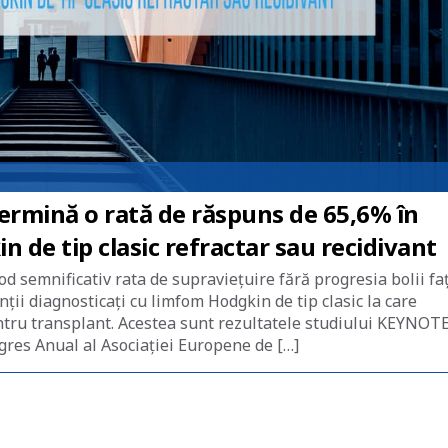
rmină o rată de răspuns de 65,6% în
 de tip clasic refractar sau recidivant
semnificativ rata de supraviețuire fără progresia bolii fa
ții diagnosticați cu limfom Hodgkin de tip clasic la care
entru transplant. Acestea sunt rezultatele studiului KEYNOT
ngres Anual al Asociației Europene de […]