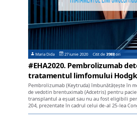
Maria Dida
27 iunie 2020 Citit de
3988
ori
#EHA2020. Pembrolizumab dete
tratamentul limfomului Hodgkin
Pembrolizumab (Keytruda) îmbunătățește în mod 
de vedotin brentuximab (Adcetris) pentru pacien
transplantul a eșuat sau nu au fost eligibili p
204, prezentate în cadrul celui de-al 25-lea Co