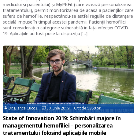
medicului și pacientului) și MyPKFit (care vizează personalizarea
tratamentului), permit monitorizarea de acasă a pacienților care
suferă de hemofilie, respectându-se astfel regulile de distanțare
socială impuse în timpul acestei pandemii. Pacienții hemofilici
sunt considerați o categorie vulnerabilă în fața infecției COVID-
19. Aplicațiile au fost puse la dispoziția […]
Dr. Bianca Cucoș
30 iunie 2019 Citit de
5859
ori
State of Innovation 2019: Schimbări majore în
managementul hemofiliei – personalizarea
tratamentului folosind aplicațiile mobile