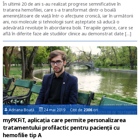
În ultimii 20 de ani s-au realizat progrese semnificative în
tratarea hemofiliei, care s-a transformat dintr-o boală
amenințătoare de viață într-o afecțiune cronică, iar în următorii
ani, noi molecule și tehnologii sunt așteptate să aducă o
adevărată revoluție în abordarea bolii. Terapiile genice, care se
află în diferite faze ale studiilor clinice au demonstrat date […]
Adriana Boată
24 mai 2019 Citit de
2306
ori
myPKFiT, aplicația care permite personalizarea
tratamentului profilactic pentru pacienții cu
hemofilie tip A