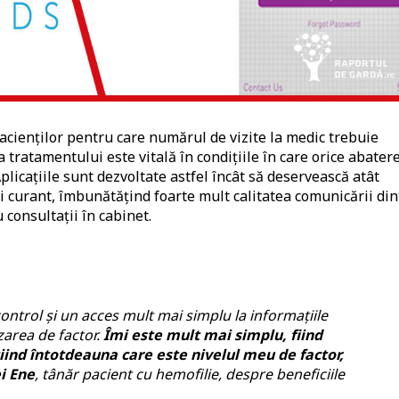
pacienților pentru care numărul de vizite la medic trebuie
tratamentului este vitală în condițiile în care orice abater
licațiile sunt dezvoltate astfel încât să deservească atât
ui curant, îmbunătățind foarte mult calitatea comunicării din
consultații în cabinet.
control și un acces mult mai simplu la informațiile
zarea de factor.
Îmi este mult mai simplu, fiind
iind întotdeauna care este nivelul meu de factor,
i Ene
, tânăr pacient cu hemofilie, despre beneficiile