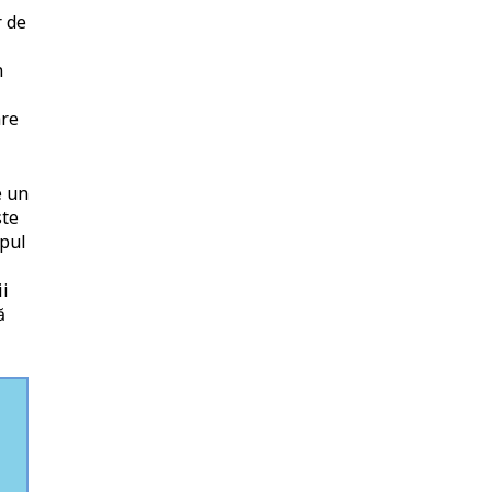
r de
n
are
e un
ste
mpul
ii
ă