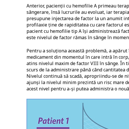
Anterior, pacienții cu hemofilie A primeau tera
sângerare, însă lucrurile au evoluat, iar terapi
presupune injectarea de factor la un anumit int
profilaxie ține de rapiditatea cu care factorul 
pacient cu hemofilie tip A își administrează fac
este nivelul de factor rămas în sânge în moment
Pentru a soluționa această problemă, a apărut î
medicament din momentul în care intră în corp,
atins nivelul maxim de factor VIII în sânge. În 
scurs de la administrare până când cantitatea de
Nivelul continuă să scadă, apropriindu-se de ni
ajunși la nivelul minim prezintă un risc mare d
acest nivel pentru a-și putea administra o nouă 