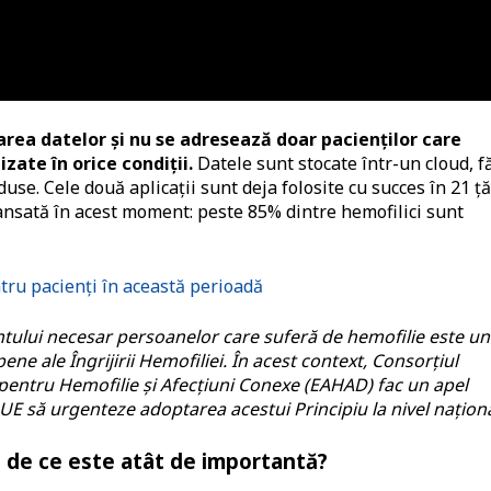
tarea datelor și nu se adresează doar pacienților care
zate în orice condiții.
Datele sunt stocate într-un cloud, f
use. Cele două aplicații sunt deja folosite cu succes în 21 ță
nsată în acest moment: peste 85% dintre hemofilici sunt
tru pacienți în această perioadă
entului necesar persoanelor care suferă de hemofilie este un
ne ale Îngrijirii Hemofiliei. În acest context, Consorţiul
pentru Hemofilie și Afecțiuni Conexe (EAHAD) fac un apel
E să urgenteze adoptarea acestui Principiu la nivel naționa
i de ce este atât de importantă?