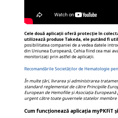
Cele două aplicații oferă protecție în colec
utilizează produse Takeda, ele putând fi utili
posibilitatea companiei de a vedea datele introd
din Uniunea Europeană, Cehia fiind cea mai ava
monitorizați prin astfel de aplicații.
Recomandările Societăților de Hematologie pen
În multe țări, livrarea și administrarea tratam
standard reglementat de către Principiile Europe
European de Hemofilie și Asociația Europeană 
urgent către toate guvernele statelor membre U
Cum funcționează aplicația myPKFiT ș