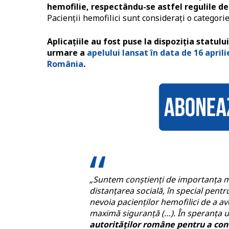
hemofilie, respectându-se astfel regulile d
Pacienții hemofilici sunt considerați o categori
Aplicațiile au fost puse la dispoziția stat
urmare a
apelului lansat în data de 16 april
România
.
„Suntem conștienți de importanța mă
distanțarea socială, în special pentr
nevoia pacienților hemofilici de a av
maximă siguranță (…). În speranța un
autorităților române pentru a cont