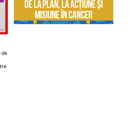
e de
tre