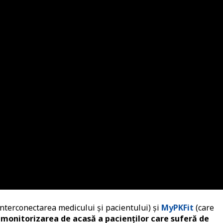
nterconectarea medicului și pacientului) și
MyPKFit
(care
monitorizarea de acasă a pacienților care suferă de