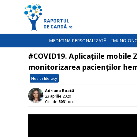
MEDICINA PERSONALIZATĂ
IMUNO-ONC
#COVID19. Aplicațiile mobile Z
monitorizarea pacienților hemo
Health literacy
Adriana Boată
23 aprilie 2020
Citit de
5031
ori.