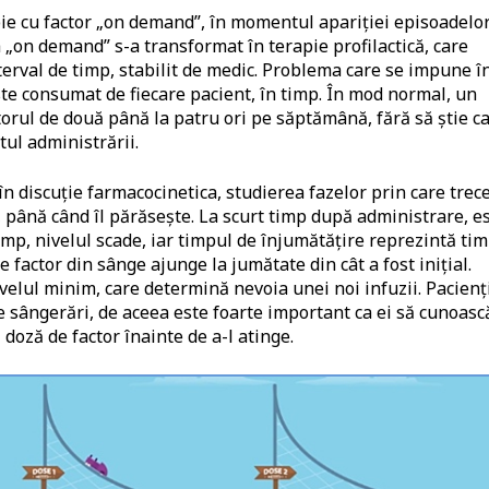
pie cu factor „on demand”, în momentul apariției episoadelo
a „on demand” s-a transformat în terapie profilactică, care
erval de timp, stabilit de medic. Problema care se impune î
este consumat de fiecare pacient, în timp. În mod normal, un
torul de două până la patru ori pe săptămână, fără să știe c
ul administrării.
n discuție farmacocinetica, studierea fazelor prin care trec
 până când îl părăsește. La scurt timp după administrare, e
timp, nivelul scade, iar timpul de înjumătățire reprezintă ti
 factor din sânge ajunge la jumătate din cât a fost inițial.
velul minim, care determină nevoia unei noi infuzii. Pacienț
e sângerări, de aceea este foarte important ca ei să cunoasc
doză de factor înainte de a-l atinge.