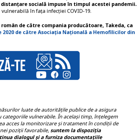
e distanțare socială impuse în timpul acestei pandemii.
e vulnerabilă în fața infecției COVID-19.
ului român de către compania producătoare, Takeda, ca
ie 2020 de către Asociația Națională a Hemofilicilor din
surilor luate de autoritățile publice de a asigura
u categoriile vulnerabile. În același timp, înțelegem
ea acces la monitorizare și tratament în condiții de
ei poziții favorabile,
suntem la dispoziția
inua dialogul și a furniza documentațiile