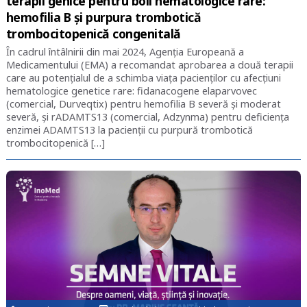
terapii genice pentru boli hematologice rare:
hemofilia B și purpura trombotică
trombocitopenică congenitală
În cadrul întâlnirii din mai 2024, Agenția Europeană a
Medicamentului (EMA) a recomandat aprobarea a două terapii
care au potențialul de a schimba viața pacienților cu afecțiuni
hematologice genetice rare: fidanacogene elaparvovec
(comercial, Durveqtix) pentru hemofilia B severă și moderat
severă, și rADAMTS13 (comercial, Adzynma) pentru deficiența
enzimei ADAMTS13 la pacienții cu purpură trombotică
trombocitopenică […]