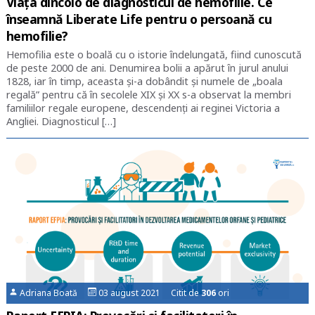
Viața dincolo de diagnosticul de hemofilie. Ce
înseamnă Liberate Life pentru o persoană cu
hemofilie?
Hemofilia este o boală cu o istorie îndelungată, fiind cunoscută
de peste 2000 de ani. Denumirea bolii a apărut în jurul anului
1828, iar în timp, aceasta și-a dobândit și numele de „boala
regală” pentru că în secolele XIX și XX s-a observat la membri
familiilor regale europene, descendenți ai reginei Victoria a
Angliei. Diagnosticul […]
Adriana Boată
03 august 2021 Citit de
306
ori