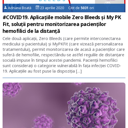
Adriana Boată
23 aprilie 2020 Citit de
5031
ori
#COVID19. Aplicațiile mobile Zero Bleeds și My PK
Fit, soluții pentru monitorizarea pacienților
hemofilici de la distanță
Cele două aplicații, Zero Bleeds (care permite interconectarea
medicului și pacientului) și MyPKFit (care vizează personalizarea
tratamentului), permit monitorizarea de acasă a pacienților care
suferă de hemofilie, respectându-se astfel regulile de distanțare
socială impuse în timpul acestei pandemii. Pacienții hemofilici
sunt considerați o categorie vulnerabilă în fața infecției COVID-
19. Aplicațiile au fost puse la dispoziția […]