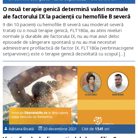
O nouă terapie genică determină valori normale
ale factorului IX la pacienții cu hemofilie B severă
9 din 10 pacienți cu hemofilie B severă sau moderat-severă
tratați cu o nouă terapie genică, FLT180a, au atins niveluri
normale și durabile ale factorului IX, nu au mai avut deloc
episoade de sângerare spontană și nu au mai necesitat
administrare profilactică de factor IX. FLT180a (verbrinacogene
setparvovec) este o terapie genică dezvoltată cu scopul […]
Adriana Boată
20 decembrie 2021 Citit de
1541
ori