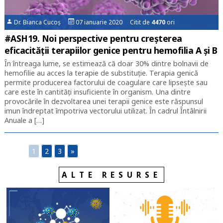
Dr. Bianca Cucoș
07 ianuarie 2020 Citit de
4470
ori
#ASH19. Noi perspective pentru creșterea
eficacității terapiilor genice pentru hemofilia A și B
În întreaga lume, se estimează că doar 30% dintre bolnavii de
hemofilie au acces la terapie de substituție. Terapia genică
permite producerea factorului de coagulare care lipsește sau
care este în cantități insuficiente în organism. Una dintre
provocările în dezvoltarea unei terapii genice este răspunsul
imun îndreptat împotriva vectorului utilizat. În cadrul Întâlnirii
Anuale a […]
1
2
3
»
ALTE RESURSE