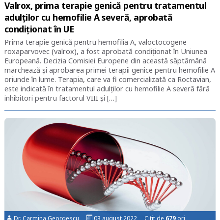
Valrox, prima terapie genică pentru tratamentul
adulților cu hemofilie A severă, aprobată
condiționat în UE
Prima terapie genică pentru hemofilia A, valoctocogene
roxaparvovec (valrox), a fost aprobată condiționat în Uniunea
Europeană. Decizia Comisiei Europene din această săptămână
marchează și aprobarea primei terapii genice pentru hemofilie A
oriunde în lume. Terapia, care va fi comercializată ca Roctavian,
este indicată în tratamentul adulților cu hemofilie A severă fără
inhibitori pentru factorul VIII și […]
Dr. Carmina Georgescu
03 august 2022 Citit de
679
ori