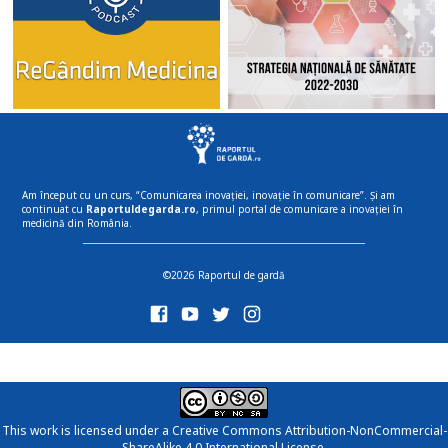
Am început cu un curs, “Comunicarea inovației, inovație în comunicare”. Și am
continuat cu
Raportuldegarda.ro
, primul portal de comunicare a inovației în
medicină din România.
©2026 Raportul de gardă
This work is licensed under a
Creative Commons Attribution-NonCommercial-
ShareAlike 4.0 International License
.