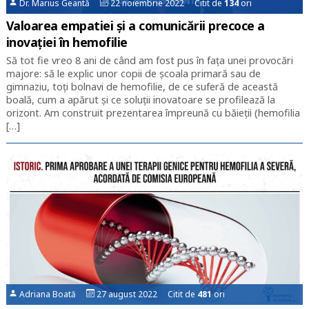
Dr. Marius Geantă
22 noiembrie 2022 Citit de
134
ori
Valoarea empatiei și a comunicării precoce a
inovației în hemofilie
Să tot fie vreo 8 ani de când am fost pus în fața unei provocări
majore: să le explic unor copii de școala primară sau de
gimnaziu, toți bolnavi de hemofilie, de ce suferă de această
boală, cum a apărut și ce soluții inovatoare se profilează la
orizont. Am construit prezentarea împreună cu băieții (hemofilia
[…]
Adriana Boată
27 august 2022 Citit de
481
ori