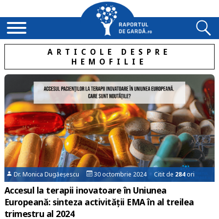
ARTICOLE DESPRE
HEMOFILIE
Dr. Monica Dugăeșescu
30 octombrie 2024 Citit de
284
ori
Accesul la terapii inovatoare în Uniunea
Europeană: sinteza activității EMA în al treilea
trimestru al 2024