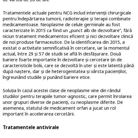
Tratamentele actuale pentru NCG includ intervenții chirurgicale
pentru îndepărtarea tumorii, radioterapie și terapii combinate
medicamentoase. Neoplasme de celule germinale au fost
caracterizate în 2015 ca fiind un „punct alb de dezvoltare”, fără
niciun tratament medicamentos eficient și nici dezvoltare clinică
de noi produse farmaceutice. De la identificarea din 2015, a
existat o activitate semnificativă în cercetare, iar la momentul
actual, între 29 și 57 de studii se află în desfășurare. Două
bariere foarte importante în dezvoltare și cercetare țin de
caracteristicile bolii, care se dezvoltă în uter și este latentă până
după naștere, dar și de heterogenitatea și vârsta pacienților,
îngreunând studiile și punând bariere etice.
Soluția în cazul acestei clase de neoplasme vine din rândul
studiilor pentru terapiile tumor-agnostic, care permit înrolarea
unor grupuri diverse de pacienți, cu neoplasme diferite. De
asemenea, statutul de medicament orfan a jucat un rol
important în accelerarea cercetării.
Tratamentele antivirale