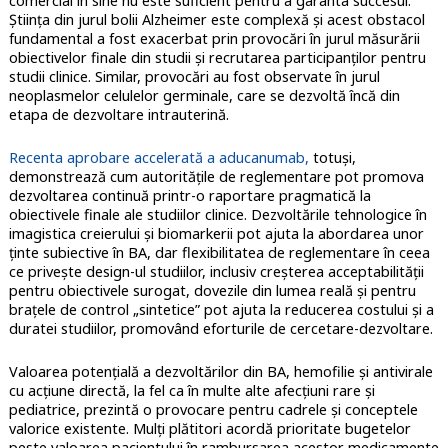
comercial în sine nu este suficient pentru a garanta succesul.
Știința din jurul bolii Alzheimer este complexă și acest obstacol
fundamental a fost exacerbat prin provocări în jurul măsurării
obiectivelor finale din studii și recrutarea participanților pentru
studii clinice. Similar, provocări au fost observate în jurul
neoplasmelor celulelor germinale, care se dezvoltă încă din
etapa de dezvoltare intrauterină.
Recenta aprobare accelerată a aducanumab,
totuși,
demonstrează cum autoritățile de reglementare pot promova
dezvoltarea continuă printr-o raportare pragmatică la
obiectivele finale ale studiilor clinice. Dezvoltările tehnologice în
imagistica creierului și biomarkerii pot ajuta la abordarea unor
ținte subiective în BA, dar flexibilitatea de reglementare în ceea
ce privește design-ul studiilor, inclusiv creșterea acceptabilității
pentru obiectivele surogat, dovezile din lumea reală și pentru
brațele de control „sintetice” pot ajuta la reducerea costului și a
duratei studiilor, promovând eforturile de cercetare-dezvoltare.
Valoarea potențială a dezvoltărilor din BA, hemofilie și antivirale
cu acțiune directă, la fel ca în multe alte afecțiuni rare și
pediatrice, prezintă o provocare pentru cadrele și conceptele
valorice existente. Mulți plătitori acordă prioritate bugetelor
peste valoarea pacientului în rambursarea acestor medicamente