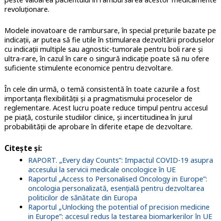
revoluționare.
Modele inovatoare de rambursare, în special prețurile bazate pe
indicații, ar putea să fie utile în stimularea dezvoltării produselor
cu indicații multiple sau agnostic-tumorale pentru boli rare și
ultra-rare, în cazul în care o singură indicație poate să nu ofere
suficiente stimulente economice pentru dezvoltare.
În cele din urmă, o temă consistentă în toate cazurile a fost
importanța flexibilității și a pragmatismului proceselor de
reglementare. Acest lucru poate reduce timpul pentru accesul
pe piață, costurile studiilor clinice, și incertitudinea în jurul
probabilității de aprobare în diferite etape de dezvoltare.
Citește și:
RAPORT. „Every day Counts”: Impactul COVID-19 asupra
accesului la servicii medicale oncologice în UE
Raportul „Access to Personalised Oncology in Europe”:
oncologia personalizată, esențială pentru dezvoltarea
politicilor de sănătate din Europa
Raportul „Unlocking the potential of precision medicine
in Europe”: accesul redus la testarea biomarkerilor în UE