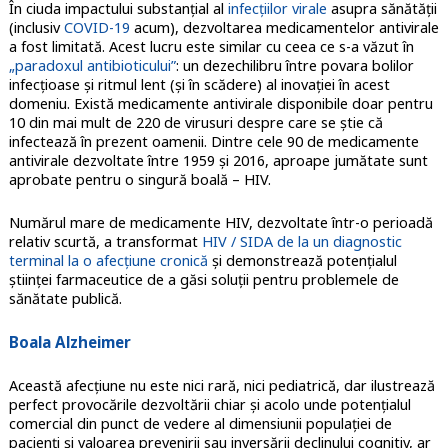
În ciuda impactului substanțial al
infecțiilor virale
asupra sănătății
(inclusiv
COVID-19
acum), dezvoltarea medicamentelor antivirale
a fost limitată. Acest lucru este similar cu ceea ce s-a văzut în
„paradoxul antibioticului”
: un dezechilibru între povara bolilor
infecțioase și ritmul lent (și în scădere) al inovației în acest
domeniu. Există medicamente antivirale disponibile doar pentru
10 din mai mult de 220 de virusuri despre care se știe că
infectează în prezent oamenii. Dintre cele 90 de medicamente
antivirale dezvoltate între 1959 și 2016, aproape jumătate sunt
aprobate pentru o singură boală – HIV.
Numărul mare de medicamente HIV, dezvoltate într-o perioadă
relativ scurtă, a transformat
HIV / SIDA de la un diagnostic
terminal la o afecțiune cronică
și demonstrează potențialul
științei farmaceutice de a găsi soluții pentru problemele de
sănătate publică.
Boala Alzheimer
Această afecțiune nu este nici rară, nici pediatrică, dar ilustrează
perfect provocările dezvoltării chiar și acolo unde potențialul
comercial din punct de vedere al dimensiunii populației de
pacienți și valoarea prevenirii sau inversării declinului cognitiv, ar