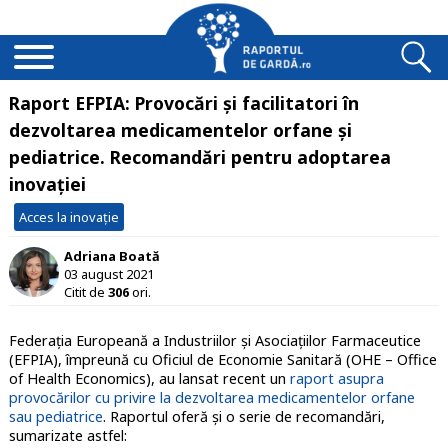
Raport EFPIA: Provocări și facilitatori în
dezvoltarea medicamentelor orfane și
pediatrice. Recomandări pentru adoptarea
inovației
Acces la inovație
Adriana Boată
03 august 2021
Citit de
306
ori.
Federația Europeană a Industriilor și Asociațiilor Farmaceutice
(EFPIA), împreună cu Oficiul de Economie Sanitară (OHE – Office
of Health Economics), au lansat recent un
raport asupra
provocărilor cu privire la dezvoltarea medicamentelor orfane
sau pediatrice
. Raportul oferă și o serie de recomandări,
sumarizate astfel: