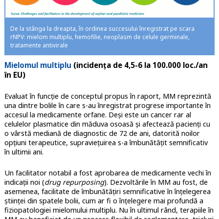
De la stânga la dreapta, în ordinea succesului înregistrat pe scara
rNPV: mielom multiplu, hemofilie, neoplasm de celule germinale,
tratamente antivirale
Mielomul multiplu
(incidența de 4,5-6 la 100.000 loc./an
în EU)
Evaluat în funcție de conceptul propus în raport, MM reprezintă
una dintre bolile în care s-au înregistrat progrese importante în
accesul la medicamente orfane. Deși este un cancer rar al
celulelor plasmatice din măduva osoasă și afectează pacienți cu
o vârstă mediană de diagnostic de 72 de ani, datorită noilor
opțiuni terapeutice, supraviețuirea s-a îmbunătățit semnificativ
în ultimii ani.
Un facilitator notabil a fost aprobarea de medicamente vechi în
indicații noi (
drug repurposing
). Dezvoltările în MM au fost, de
asemenea, facilitate de îmbunătățiri semnificative în înțelegerea
științei din spatele bolii, cum ar fi o înțelegere mai profundă a
fiziopatologiei mielomului multiplu. Nu în ultimul rând, terapiile în