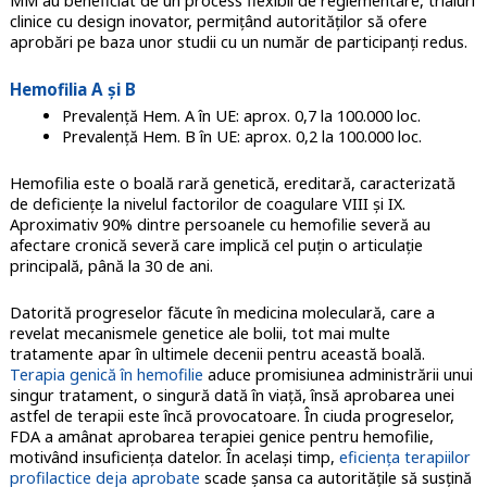
MM au beneficiat de un process flexibil de reglementare, trialuri
clinice cu design inovator, permițând autorităților să ofere
aprobări pe baza unor studii cu un număr de participanți redus.
Hemofilia A și B
Prevalență Hem. A în UE: aprox. 0,7 la 100.000 loc.
Prevalență Hem. B în UE: aprox. 0,2 la 100.000 loc.
Hemofilia este o boală rară genetică, ereditară, caracterizată
de deficiențe la nivelul factorilor de coagulare VIII și IX.
Aproximativ 90% dintre persoanele cu hemofilie severă au
afectare cronică severă care implică cel puțin o articulație
principală, până la 30 de ani.
Datorită progreselor făcute în medicina moleculară, care a
revelat mecanismele genetice ale bolii, tot mai multe
tratamente apar în ultimele decenii pentru această boală.
Terapia genică în hemofilie
aduce promisiunea administrării unui
singur tratament, o singură dată în viață, însă aprobarea unei
astfel de terapii este încă provocatoare. În ciuda progreselor,
FDA a amânat aprobarea terapiei genice pentru hemofilie,
motivând insuficiența datelor. În același timp,
eficiența terapiilor
profilactice deja aprobate
scade șansa ca autoritățile să susțină