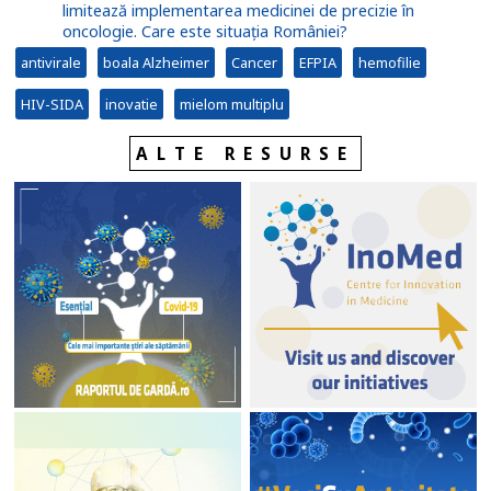
limitează implementarea medicinei de precizie în
oncologie. Care este situația României?
antivirale
boala Alzheimer
Cancer
EFPIA
hemofilie
HIV-SIDA
inovatie
mielom multiplu
ALTE RESURSE