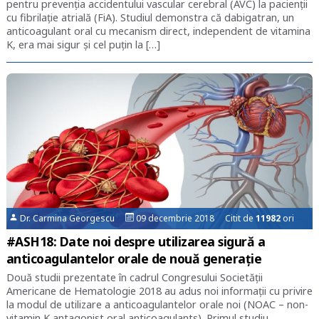
pentru prevenția accidentului vascular cerebral (AVC) la pacienții
cu fibrilație atrială (FiA). Studiul demonstra că dabigatran, un
anticoagulant oral cu mecanism direct, independent de vitamina
K, era mai sigur și cel puțin la […]
Dr. Carmina Georgescu
09 decembrie 2018 Citit de
11982
ori
#ASH18: Date noi despre utilizarea sigură a
anticoagulantelor orale de nouă generație
Două studii prezentate în cadrul Congresului Societății
Americane de Hematologie 2018 au adus noi informații cu privire
la modul de utilizare a anticoagulantelor orale noi (NOAC – non-
vitamin K antagonist oral anticoagulants). Primul studiu