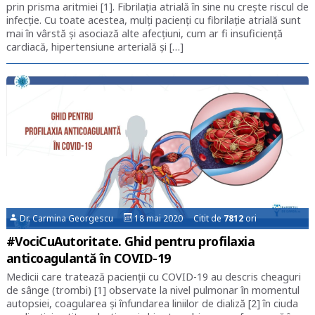
prin prisma aritmiei [1]. Fibrilația atrială în sine nu crește riscul de
infecție. Cu toate acestea, mulți pacienți cu fibrilație atrială sunt
mai în vârstă și asociază alte afecțiuni, cum ar fi insuficiență
cardiacă, hipertensiune arterială și […]
Dr. Carmina Georgescu
18 mai 2020 Citit de
7812
ori
#VociCuAutoritate. Ghid pentru profilaxia
anticoagulantă în COVID-19
Medicii care tratează pacienții cu COVID-19 au descris cheaguri
de sânge (trombi) [1] observate la nivel pulmonar în momentul
autopsiei, coagularea și înfundarea liniilor de dializă [2] în ciuda