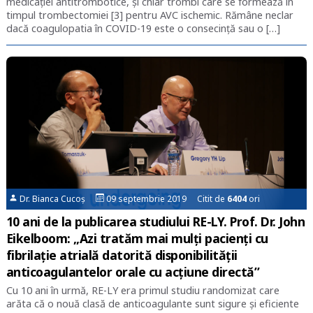
medicației antitrombotice, și chiar trombi care se formează în
timpul trombectomiei [3] pentru AVC ischemic. Rămâne neclar
dacă coagulopatia în COVID-19 este o consecință sau o […]
Dr. Bianca Cucoș
09 septembrie 2019 Citit de
6404
ori
10 ani de la publicarea studiului RE-LY. Prof. Dr. John
Eikelboom: „Azi tratăm mai mulți pacienți cu
fibrilație atrială datorită disponibilității
anticoagulantelor orale cu acțiune directă”
Cu 10 ani în urmă, RE-LY era primul studiu randomizat care
arăta că o nouă clasă de anticoagulante sunt sigure și eficiente