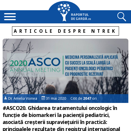
ARTICOLE DESPRE NTREK
Dr. Amelia Voinea
31 mai 2020 Citit de
2047
ori
#ASCO20. Ghidarea tratamentului oncologic în
funcție de biomarkeri la pacienții pediatrici,
asociată creșterii supraviețuirii în practică:
principalele rezultate din registrul internațional