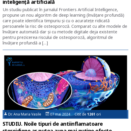
inteligență artificială
Un studiu publicat în jurnalul Frontiers Artificial Intelligence,
propune un nou algoritm de deep learning (învățare profundă)
care poate identifica timpuriu și cu o acuratețe ridicată
persoanele la risc de osteoporoză. Comparat cu alte modele de
învățare automată dar și cu metode digitale deja existente
pentru prezicerea riscului de osteoporoză, algoritmul de
învățare profundă a […]
Dr. Ana Maria Vasile
07 mai 2024 Citit de
1261
ori
STUDIU. Noile tipuri de antiinflamatoare
steroidiene ar putea avea mai puține efecte