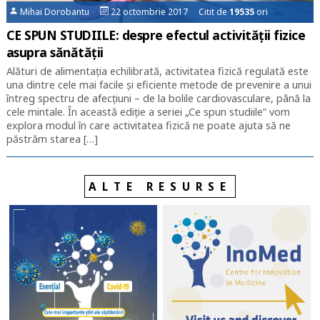
Mihai Dorobantu
22 octombrie 2017 Citit de
19535
ori
CE SPUN STUDIILE: despre efectul activității fizice
asupra sănătății
Alături de alimentația echilibrată, activitatea fizică regulată este
una dintre cele mai facile și eficiente metode de prevenire a unui
întreg spectru de afecțiuni – de la bolile cardiovasculare, până la
cele mintale. În această ediție a seriei „Ce spun studiile” vom
explora modul în care activitatea fizică ne poate ajuta să ne
păstrăm starea […]
ALTE RESURSE