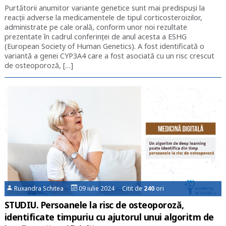
Purtătorii anumitor variante genetice sunt mai predispuși la
reacții adverse la medicamentele de tipul corticosteroizilor,
administrate pe cale orală, conform unor noi rezultate
prezentate în cadrul conferinței de anul acesta a ESHG
(European Society of Human Genetics). A fost identificată o
variantă a genei CYP3A4 care a fost asociată cu un risc crescut
de osteoporoză, […]
Ruxandra Schitea
09 iulie 2024 Citit de
240
ori
STUDIU. Persoanele la risc de osteoporoză,
identificate timpuriu cu ajutorul unui algoritm de