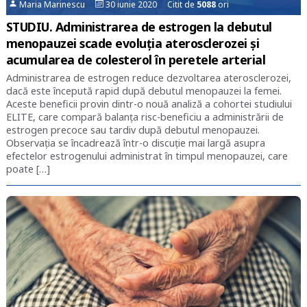
Maria Marinescu
30 iunie 2020 Citit de
5088
ori
STUDIU. Administrarea de estrogen la debutul
menopauzei scade evoluția aterosclerozei și
acumularea de colesterol în peretele arterial
Administrarea de estrogen reduce dezvoltarea aterosclerozei,
dacă este începută rapid după debutul menopauzei la femei.
Aceste beneficii provin dintr-o nouă analiză a cohortei studiului
ELITE, care compară balanța risc-beneficiu a administrării de
estrogen precoce sau tardiv după debutul menopauzei.
Observația se încadrează într-o discuție mai largă asupra
efectelor estrogenului administrat în timpul menopauzei, care
poate […]