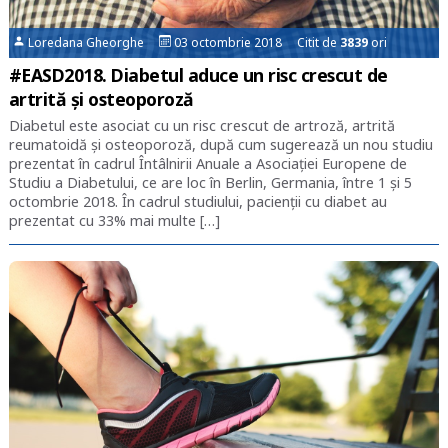
Loredana Gheorghe
03 octombrie 2018 Citit de
3839
ori
#EASD2018. Diabetul aduce un risc crescut de
artrită și osteoporoză
Diabetul este asociat cu un risc crescut de artroză, artrită
reumatoidă și osteoporoză, după cum sugerează un nou studiu
prezentat în cadrul Întâlnirii Anuale a Asociației Europene de
Studiu a Diabetului, ce are loc în Berlin, Germania, între 1 și 5
octombrie 2018. În cadrul studiului, pacienții cu diabet au
prezentat cu 33% mai multe […]