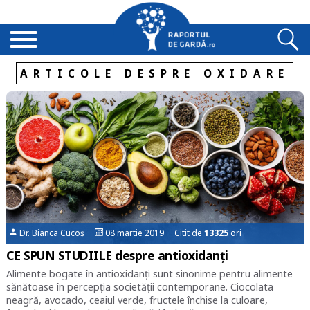
ARTICOLE DESPRE OXIDARE
Dr. Bianca Cucoș
08 martie 2019 Citit de
13325
ori
CE SPUN STUDIILE despre antioxidanți
Alimente bogate în antioxidanți sunt sinonime pentru alimente
sănătoase în percepția societății contemporane. Ciocolata
neagră, avocado, ceaiul verde, fructele închise la culoare,