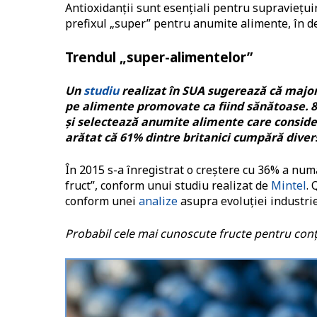
Antioxidanții sunt esențiali pentru supraviețuire
prefixul „super” pentru anumite alimente, în de
Trendul „super-alimentelor”
Un
studiu
realizat în SUA sugerează că major
pe alimente promovate ca fiind sănătoase. 
și selectează anumite alimente care consider
arătat că 61% dintre britanici cumpără dive
În 2015 s-a înregistrat o creștere cu 36% a num
fruct”, conform unui studiu realizat de
Mintel
. 
conform unei
analize
asupra evoluției industrie
Probabil cele mai cunoscute fructe pentru conț