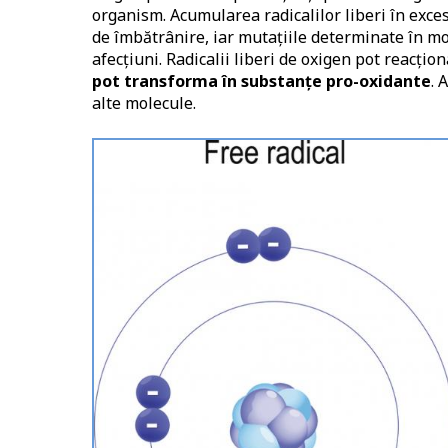
organism. Acumularea radicalilor liberi în exce
de îmbătrânire, iar mutațiile determinate în m
afecțiuni. Radicalii liberi de oxigen pot reacțio
pot transforma în substanțe pro-oxidante
. 
alte molecule.