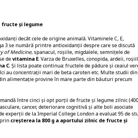
e fructe și legume
xidanți decât cele de origine animală. Vitaminele C, E,
mega 3 se numără printre antioxidanții despre care se discută
ry of Medicine,
spanacul
,
roșiile, migdalele, semnițele de
rse de
vitamina E
. Varza de Bruxelles, conopida, ardeii, roșiil
na C
. Și lista poate continua: fructele de pădure și ceaiul ve
ulci au concentrații mari de beta caroten etc. Multe studii din
 din alimentație provine în mare parte din băuturi precum
mandă între cinci și opt porții de fructe și legume zilnic (40
sculare, cancer, deteriorare cognitivă și alte boli asociate
de experții de la Imperial College London a evaluat 95 de stu
 prin
creșterea la 800 g a aportului zilnic de fructe și