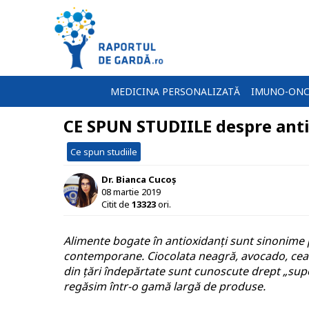
MEDICINA PERSONALIZATĂ
IMUNO-ONC
CE SPUN STUDIILE despre anti
Ce spun studiile
Dr. Bianca Cucoș
08 martie 2019
Citit de
13323
ori.
Alimente bogate în antioxidanți sunt sinonime 
contemporane. Ciocolata neagră, avocado, ceaiul
din țări îndepărtate sunt cunoscute drept „supe
regăsim într-o gamă largă de produse.