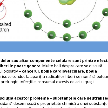
ipidelor sau altor componente celulare sunt printre efec
liberi le poate genera
. Multe boli despre care se discută
i oxidativ –
cancerul, bolile cardiovasculare, boala
e risc ce conduc la apariția radicalilor liberi se numără polua
c prelungit, infecțiile, consumul excesiv de acizi grași
fi soluția acestor probleme – substanțele care neutraliz
ioxidant” desemnează o proprietate chimică a unei substanțe