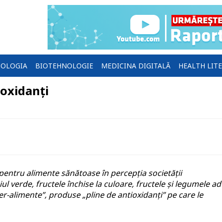
OLOGIA
BIOTEHNOLOGIE
MEDICINA DIGITALĂ
HEALTH LIT
oxidanți
pentru alimente sănătoase în percepția societății
 verde, fructele închise la culoare, fructele și legumele a
r-alimente”, produse „pline de antioxidanți” pe care le