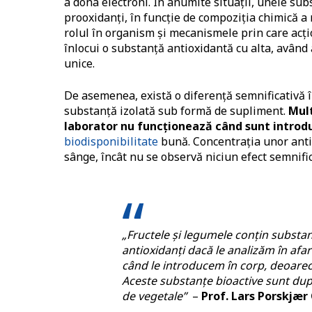
a dona electroni. În anumite situații, unele subs
prooxidanți, în funcție de compoziția chimică a m
rolul în organism și mecanismele prin care acți
înlocui o substanță antioxidantă cu alta, având a
unice.
De asemenea, există o diferență semnificativă î
substanță izolată sub formă de supliment.
Mul
laborator nu funcționează când sunt introd
biodisponibilitate
bună. Concentrația unor antio
sânge, încât nu se observă niciun efect semnific
„Fructele și legumele conțin substan
antioxidanți dacă le analizăm în afa
când le introducem în corp, deoarec
Aceste substanțe bioactive sunt dup
de vegetale”
–
Prof. Lars Porskjær