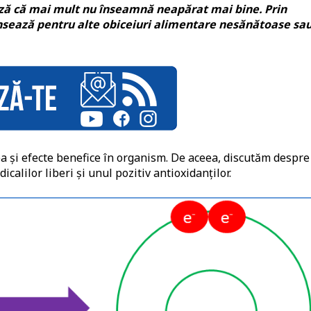
ează că mai mult nu înseamnă neapărat mai bine. Prin
sează pentru alte obiceiuri alimentare nesănătoase sa
avea și efecte benefice în organism. De aceea, discutăm despr
icalilor liberi și unul pozitiv antioxidanților.