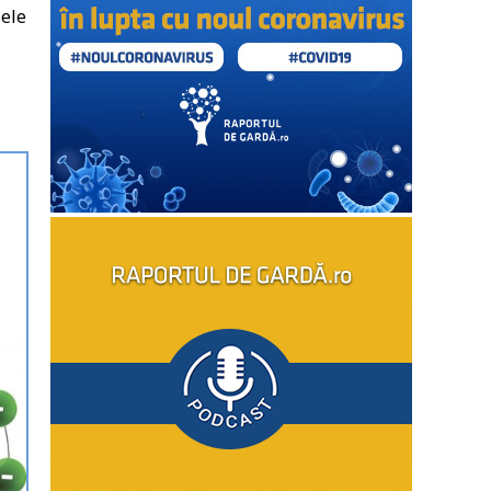
sele
i