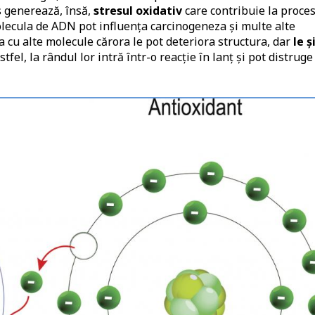
s generează, însă,
stresul oxidativ
care contribuie la proce
olecula de ADN pot influența carcinogeneza și multe alte
na cu alte molecule cărora le pot deteriora structura, dar
le ș
Astfel, la rândul lor intră într-o reacție în lanț și pot distruge