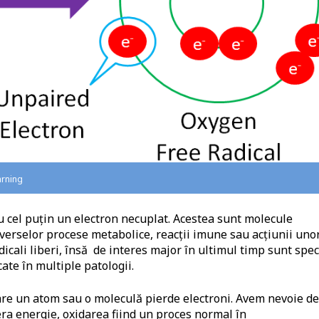
arning
 cel puțin un electron necuplat. Acestea sunt molecule
verselor procese metabolice, reacții imune sau acțiunii uno
adicali liberi, însă de interes major în ultimul timp sunt spec
cate în multiple patologii.
re un atom sau o moleculă pierde electroni. Avem nevoie de
ra energie, oxidarea fiind un proces normal în