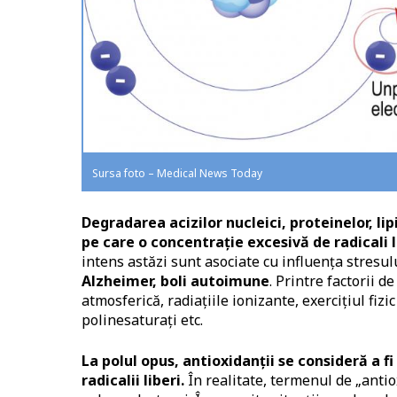
Sursa foto – Medical News Today
Degradarea acizilor nucleici, proteinelor, l
pe care o concentrație excesivă de radicali 
intens astăzi sunt asociate cu influența stresulu
Alzheimer, boli autoimune
. Printre factorii d
atmosferică, radiațiile ionizante, exercițiul fizi
polinesaturați etc.
La polul opus, antioxidanții se consideră a 
radicalii liberi.
În realitate, termenul de „ant