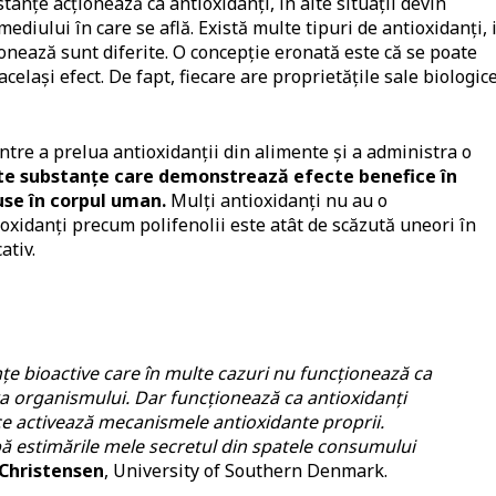
tanțe acționează ca antioxidanți, în alte situații devin
ediului în care se află. Există multe tipuri de antioxidanți, 
onează sunt diferite. O concepție eronată este că se poate
celași efect. De fapt, fiecare are proprietățile sale biologic
ntre a prelua antioxidanții din alimente și a administra o
te substanțe care demonstrează efecte benefice în
use în corpul uman.
Mulți antioxidanți nu au o
xidanți precum polifenolii este atât de scăzută uneori în
ativ.
țe bioactive care în multe cazuri nu funcționează ca
ra organismului. Dar funcționează ca antioxidanți
e activează mecanismele antioxidante proprii.
ă estimările mele secretul din spatele consumului
 Christensen
, University of Southern Denmark.