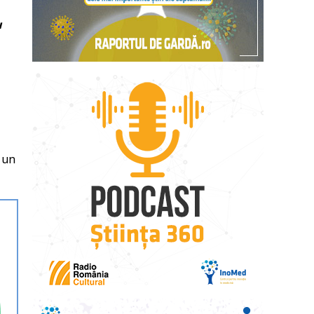
u
e un