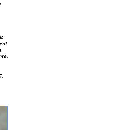
e
lt
ent
a
nte.
7,