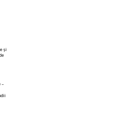
e și
rde
0 –
dii