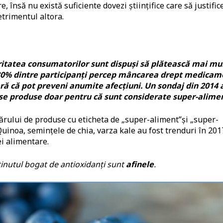
, însă nu există suficiente dovezi științifice care să justific
trimentul altora.
itatea consumatorilor sunt dispuși să plătească mai mu
80% dintre participanți percep mâncarea drept medicam
ă că pot preveni anumite afecțiuni. Un sondaj din 2014 
rse produse doar pentru că sunt considerate super-alime
ărului de produse cu eticheta de „super-aliment”și „super-
Quinoa, semințele de chia, varza kale au fost trenduri în 201
i alimentare.
inutul bogat de antioxidanți sunt
afinele
.