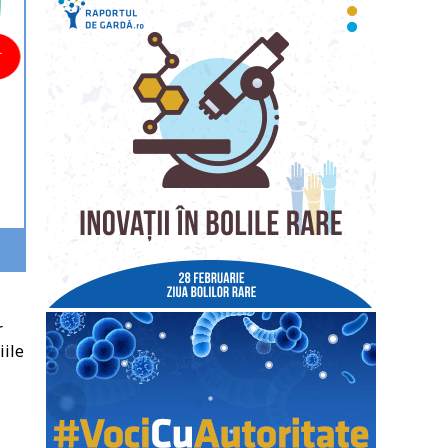
r
iile