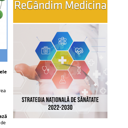
tele
rea
ează
 de