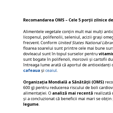
Recomandarea OMS – Cele 5 porții zilnice d
Alimentele vegetale conțin mult mai mulți antio
licopenul, polifenolii, seleniul, acizii grași o
frecvent. Conform
United States National Libra
floarea soarelui sunt printre cele mai bune su
dovleacul sunt în topul surselor pentru
vitami
sunt bogate în polifenoli, morcovii și cartofii d
întreaga lume arată că aportul de antioxidanți
cafeaua
și
ceaiul
.
Organizația Mondială a Sănătății (OMS)
reco
600 g) pentru reducerea riscului de boli cardiova
alimentației. O
analiză mai recentă
realizată 
și a concluzionat că beneficii mai mari se obțin
legume
.