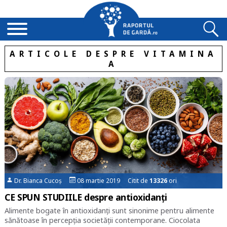
ARTICOLE DESPRE VITAMINA
A
Dr. Bianca Cucoș
08 martie 2019 Citit de
13326
ori
CE SPUN STUDIILE despre antioxidanți
Alimente bogate în antioxidanți sunt sinonime pentru alimente
sănătoase în percepția societății contemporane. Ciocolata