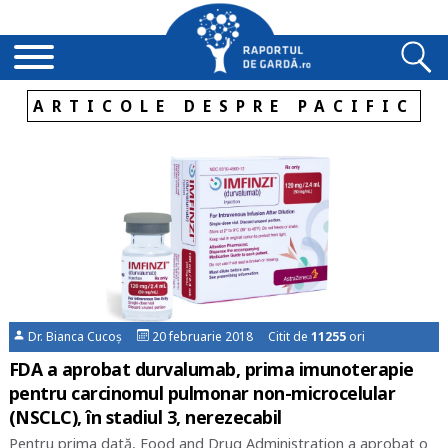
ARTICOLE DESPRE PACIFIC
Dr. Bianca Cucoș
20 februarie 2018 Citit de
11255
ori
FDA a aprobat durvalumab, prima imunoterapie
pentru carcinomul pulmonar non-microcelular
(NSCLC), în stadiul 3, nerezecabil
Pentru prima dată, Food and Drug Administration a aprobat o