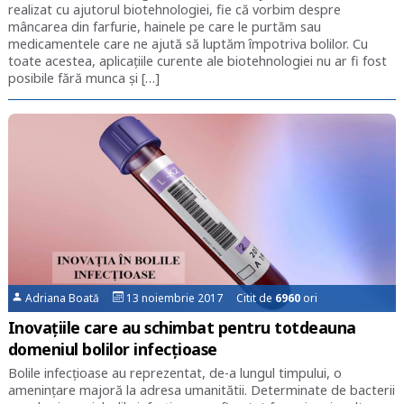
realizat cu ajutorul biotehnologiei, fie că vorbim despre
mâncarea din farfurie, hainele pe care le purtăm sau
medicamentele care ne ajută să luptăm împotriva bolilor. Cu
toate acestea, aplicațiile curente ale biotehnologiei nu ar fi fost
posibile fără munca și […]
Adriana Boată
13 noiembrie 2017 Citit de
6960
ori
Inovațiile care au schimbat pentru totdeauna
domeniul bolilor infecțioase
Bolile infecțioase au reprezentat, de-a lungul timpului, o
amenințare majoră la adresa umanitătii. Determinate de bacterii