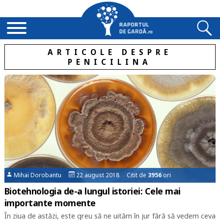
ARTICOLE DESPRE
PENICILINA
Mihai Dorobantu
22 august 2018 Citit de
3956
ori
Biotehnologia de-a lungul istoriei: Cele mai
importante momente
În ziua de astăzi, este greu să ne uităm în jur fără să vedem ceva