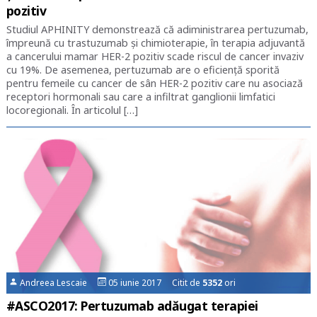
pozitiv
Studiul APHINITY demonstrează că adiministrarea pertuzumab,
împreună cu trastuzumab și chimioterapie, în terapia adjuvantă
a cancerului mamar HER-2 pozitiv scade riscul de cancer invaziv
cu 19%. De asemenea, pertuzumab are o eficiență sporită
pentru femeile cu cancer de sân HER-2 pozitiv care nu asociază
receptori hormonali sau care a infiltrat ganglionii limfatici
locoregionali. În articolul […]
Andreea Lescaie
05 iunie 2017 Citit de
5352
ori
#ASCO2017: Pertuzumab adăugat terapiei