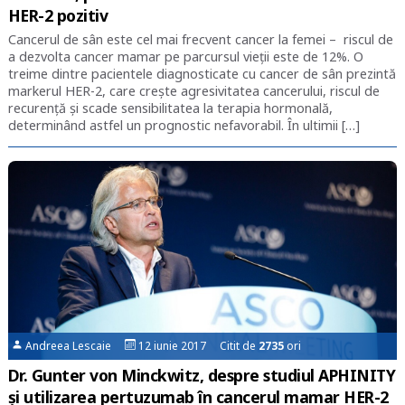
HER-2 pozitiv
Cancerul de sân este cel mai frecvent cancer la femei – riscul de
a dezvolta cancer mamar pe parcursul vieții este de 12%. O
treime dintre pacientele diagnosticate cu cancer de sân prezintă
markerul HER-2, care crește agresivitatea cancerului, riscul de
recurenţă şi scade sensibilitatea la terapia hormonală,
determinând astfel un prognostic nefavorabil. În ultimii […]
Andreea Lescaie
12 iunie 2017 Citit de
2735
ori
Dr. Gunter von Minckwitz, despre studiul APHINITY
și utilizarea pertuzumab în cancerul mamar HER-2