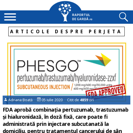
ARTICOLE DESPRE PERJETA
Adriana Boată
05 iulie 2020 Citit de
4859
ori
FDA aprobă combinația pertuzumab, trastuzumab
și hialuronidază, în doză fixă, care poate fi
administrată prin injectare subcutanată la
domiciliu, pentru tratamentul cancerului de sân