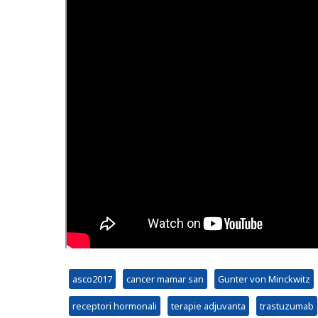
asco2017
cancer mamar san
Gunter von Minckwitz
receptori hormonali
terapie adjuvanta
trastuzumab