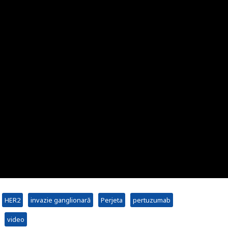
HER2
invazie ganglionară
Perjeta
pertuzumab
video