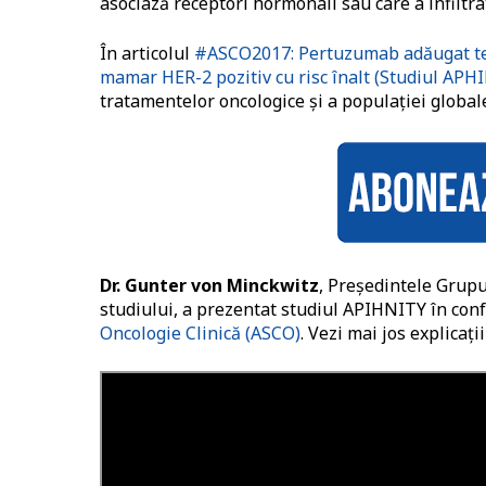
asociază receptori hormonali sau care a infiltrat
În articolul
#ASCO2017: Pertuzumab adăugat ter
mamar HER-2 pozitiv cu risc înalt (Studiul APH
tratamentelor oncologice și a populației global
Dr. Gunter von Minckwitz
, Președintele Grup
studiului, a prezentat studiul APIHNITY în con
Oncologie Clinică (ASCO)
. Vezi mai jos explicații