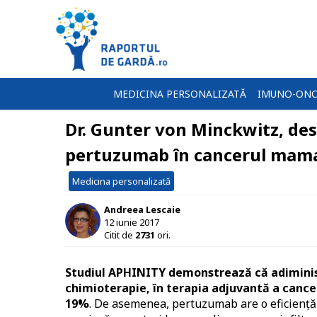
MEDICINA PERSONALIZATĂ
IMUNO-ONC
Dr. Gunter von Minckwitz, des
pertuzumab în cancerul mama
Medicina personalizată
Andreea Lescaie
12 iunie 2017
Citit de
2731
ori.
Studiul APHINITY demonstrează că adimini
chimioterapie, în terapia adjuvantă a cance
19%
. De asemenea, pertuzumab are o eficiență 