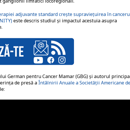
 ganglionii limfatici locoregionali.
apiei adjuvante standard crește supraviețuirea în canceru
INITY)
este descris studiul și impactul acestuia asupra
e.
ului German pentru Cancer Mamar (GBG) și autorul principal
ferința de presă a
Întâlnirii Anuale a Societății Americane d
le: