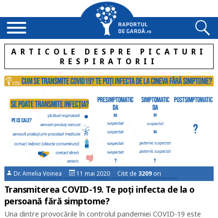
ARTICOLE DESPRE PICATURI
RESPIRATORII
Dr. Amelia Voinea
11 mai 2020 Citit de
3209
ori
Transmiterea COVID-19. Te poți infecta de la o
persoană fără simptome?
Una dintre provocările în controlul pandemiei COVID-19 este