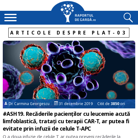
ARTICOLE DESPRE PLAT-03
Dr. Carmina Georgescu
31 decembrie 2019 Citit de
3850
ori
#ASH19. Recăderile pacienților cu leucemie acută
limfoblastică, tratați cu terapii CAR-T, ar putea fi
evitate prin infuzii de celule T-APC
O a doua infuzie de celule T ar putea preveni recăderile la