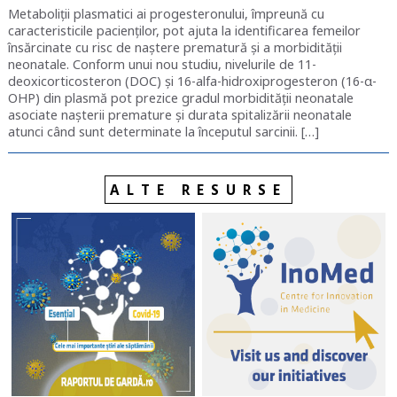
Metaboliții plasmatici ai progesteronului, împreună cu
caracteristicile pacienților, pot ajuta la identificarea femeilor
însărcinate cu risc de naștere prematură și a morbidității
neonatale. Conform unui nou studiu, nivelurile de 11-
deoxicorticosteron (DOC) și 16-alfa-hidroxiprogesteron (16-α-
OHP) din plasmă pot prezice gradul morbidității neonatale
asociate nașterii premature și durata spitalizării neonatale
atunci când sunt determinate la începutul sarcinii. […]
ALTE RESURSE