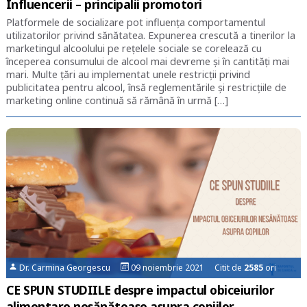
Influencerii – principalii promotori
Platformele de socializare pot influența comportamentul
utilizatorilor privind sănătatea. Expunerea crescută a tinerilor la
marketingul alcoolului pe rețelele sociale se corelează cu
începerea consumului de alcool mai devreme și în cantități mai
mari. Multe țări au implementat unele restricții privind
publicitatea pentru alcool, însă reglementările și restricțiile de
marketing online continuă să rămână în urmă […]
Dr. Carmina Georgescu
09 noiembrie 2021 Citit de
2585
ori
CE SPUN STUDIILE despre impactul obiceiurilor
alimentare nesănătoase asupra copiilor