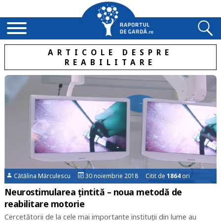
ARTICOLE DESPRE
REABILITARE
Cătălina Mărculescu
30 noiembrie 2018 Citit de
1864
ori
Neurostimularea țintită – noua metodă de
reabilitare motorie
Cercetătorii de la cele mai importante instituții din lume au