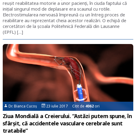
reușit reabilitatea motorie a unor pacienți, în ciuda faptului că
inițial singurul mod de deplasare era scaunul cu rotile.
Electrostimularea nervoasă împreună cu un întreg proces de
reabilitare au reprezentat cheia acestor realizări. O echipă de
cercetători de la școala Politehnică Federală din Lausanne
(EPFL) […]
Dr. Bianca Cucoș
23 iulie 2017 Citit de
4062
ori
Ziua Mondială a Creierului. “Astăzi putem spune, în
sfârșit, că accidentele vasculare cerebrale sunt
tratabile”