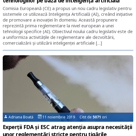
tehnologiilor pe bază de inteligență artificială
Comisia Europeană (CE) a propus un nou cadru legislativ pentru
sistemele ce utilizează Inteligența Artificială (AI), creând inițiative
de promovare a inovației în domeniu. Această propunere
reprezintă prima reglementare la nivel european a unei
tehnologii specifice (AI). Obiectivul noului cadru legislativ este de
a uniformiza activitățile de reglementare ale dezvoltării,
comercializării și utilizării inteligenței artificiale […]
Adriana Boată
11 noiembrie 2019 Citit de
5071
ori
Experții FDA și ESC atrag atenția asupra necesității
unor reglementări stricte pentru țigările